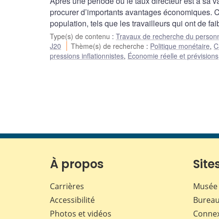
Après une période où le taux directeur est à sa v
procurer d’importants avantages économiques. Ce
population, tels que les travailleurs qui ont de f
Type(s) de contenu
:
Travaux de recherche du person
J20
Thème(s) de recherche
:
Politique monétaire
,
C
pressions inflationnistes
,
Économie réelle et prévisions
À propos
Sites
Carrières
Musée 
Accessibilité
Bureau
Photos et vidéos
Conne