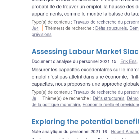
probabilité de trouver un emploi, la hausse des
appariements, comme le montre la baisse du taux
Type(s) de contenu
:
Travaux de recherche du person
J64
Thème(s) de recherche
:
Défis structurels
,
Démo
prévisions
Assessing Labour Market Slac
Document d’analyse du personnel 2021-15
Erik Ens
,
Mesurer les capacités excédentaires sur le marché
emploi n’est pas atteint dans une économie, l’inf
capacités, nous proposons une approche globale qu
Type(s) de contenu
:
Travaux de recherche du person
J6
Thème(s) de recherche
:
Défis structurels
,
Démog
de la politique monétaire
,
Économie réelle et prévision
Exploring the potential benefi
Note analytique du personnel 2021-16
Robert Aman