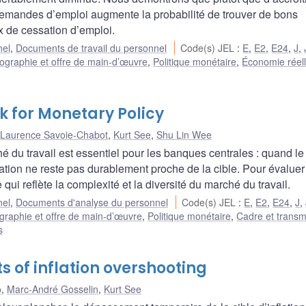
 demandes d’emploi augmente la probabilité de trouver de bons
 de cessation d’emploi.
nel
,
Documents de travail du personnel
Code(s) JEL
:
E
,
E2
,
E24
,
J
,
graphie et offre de main-d’œuvre
,
Politique monétaire
,
Économie réell
k for Monetary Policy
Laurence Savoie-Chabot
,
Kurt See
,
Shu Lin Wee
 du travail est essentiel pour les banques centrales : quand le
lation ne reste pas durablement proche de la cible. Pour évaluer
i reflète la complexité et la diversité du marché du travail.
nel
,
Documents d'analyse du personnel
Code(s) JEL
:
E
,
E2
,
E24
,
J
,
raphie et offre de main-d’œuvre
,
Politique monétaire
,
Cadre et transm
s
ts of inflation overshooting
o
,
Marc-André Gosselin
,
Kurt See