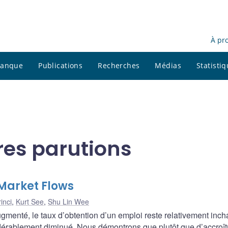
À pr
 banque
Publications
Recherches
Médias
Statisti
res parutions
Market Flows
inci
,
Kurt See
,
Shu Lin Wee
menté, le taux d’obtention d’un emploi reste relativement inch
idérablement diminué. Nous démontrons que plutôt que d’accroît