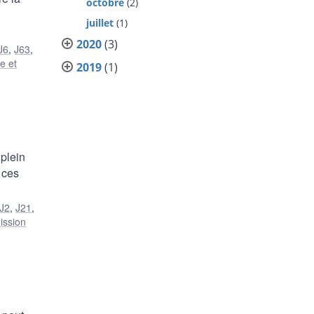
octobre
(2)
juillet
(1)
2020
(3)
J6
,
J63
,
e et
2019
(1)
 plein
 ces
J2
,
J21
,
ission