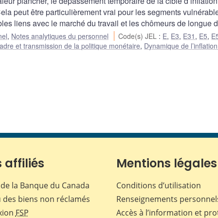
aleur plancher, le dépassement temporaire de la cible d’inflation
la peut être particulièrement vrai pour les segments vulnérable
aibles liens avec le marché du travail et les chômeurs de longue 
nel
,
Notes analytiques du personnel
Code(s) JEL
:
E
,
E3
,
E31
,
E5
,
E
adre et transmission de la politique monétaire
,
Dynamique de l’inflation
 affiliés
Mentions légales
de la Banque du Canada
Conditions d’utilisation
 des biens non réclamés
Renseignements personnel
xion
FSP
Accès à l’information et pro