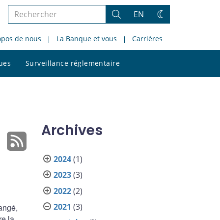
Rechercher
EN
Rechercher
Changez
dans
de
opos de nous
La Banque et vous
Carrières
le
thème
site
Rechercher
ques
Surveillance réglementaire
dans
le
site
Archives
2024
(1)
2023
(3)
2022
(2)
2021
(3)
angé,
re la