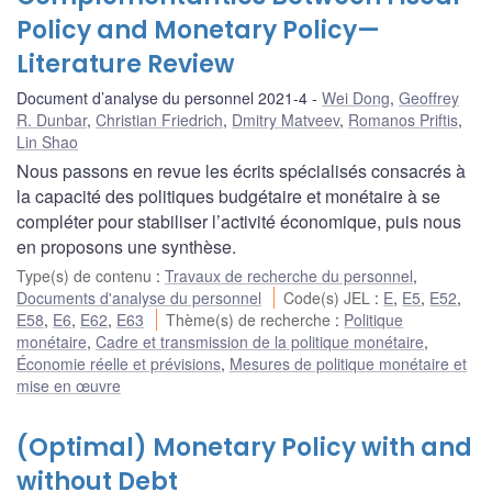
Policy and Monetary Policy—
Literature Review
Document d’analyse du personnel 2021-4
Wei Dong
,
Geoffrey
R. Dunbar
,
Christian Friedrich
,
Dmitry Matveev
,
Romanos Priftis
,
Lin Shao
Nous passons en revue les écrits spécialisés consacrés à
la capacité des politiques budgétaire et monétaire à se
compléter pour stabiliser l’activité économique, puis nous
en proposons une synthèse.
Type(s) de contenu
:
Travaux de recherche du personnel
,
Documents d'analyse du personnel
Code(s) JEL
:
E
,
E5
,
E52
,
E58
,
E6
,
E62
,
E63
Thème(s) de recherche
:
Politique
monétaire
,
Cadre et transmission de la politique monétaire
,
Économie réelle et prévisions
,
Mesures de politique monétaire et
mise en œuvre
(Optimal) Monetary Policy with and
without Debt