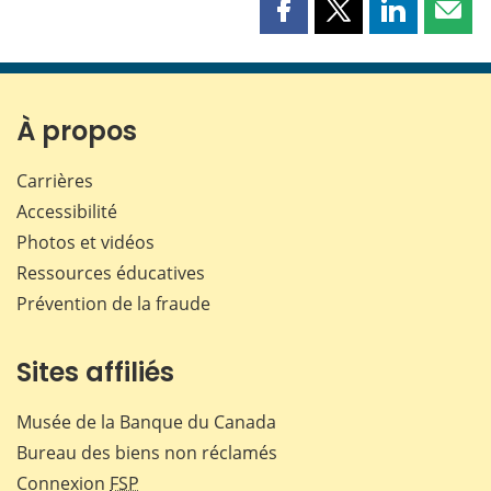
Partager
Partager
Partager
Part
cette
cette
cette
cette
page
page
page
page
sur
sur
sur
par
Facebook
X
LinkedIn
courr
À propos
Carrières
Accessibilité
Photos et vidéos
Ressources éducatives
Prévention de la fraude
Sites affiliés
Musée de la Banque du Canada
Bureau des biens non réclamés
Connexion
FSP