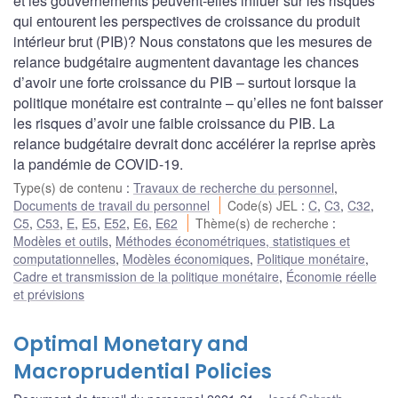
et les gouvernements peuvent-elles influer sur les risques
qui entourent les perspectives de croissance du produit
intérieur brut (PIB)? Nous constatons que les mesures de
relance budgétaire augmentent davantage les chances
d’avoir une forte croissance du PIB – surtout lorsque la
politique monétaire est contrainte – qu’elles ne font baisser
les risques d’avoir une faible croissance du PIB. La
relance budgétaire devrait donc accélérer la reprise après
la pandémie de COVID-19.
Type(s) de contenu
:
Travaux de recherche du personnel
,
Documents de travail du personnel
Code(s) JEL
:
C
,
C3
,
C32
,
C5
,
C53
,
E
,
E5
,
E52
,
E6
,
E62
Thème(s) de recherche
:
Modèles et outils
,
Méthodes économétriques, statistiques et
computationnelles
,
Modèles économiques
,
Politique monétaire
,
Cadre et transmission de la politique monétaire
,
Économie réelle
et prévisions
Optimal Monetary and
Macroprudential Policies