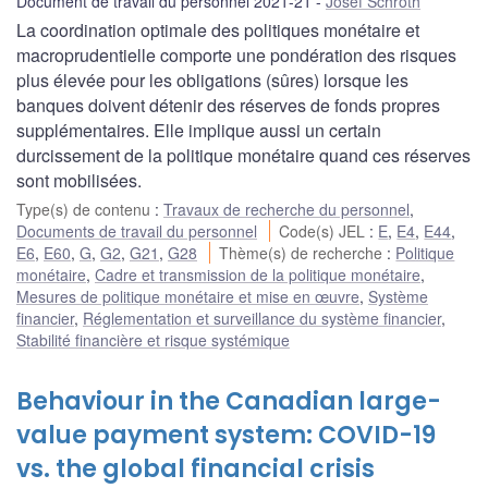
Document de travail du personnel 2021-21
Josef Schroth
La coordination optimale des politiques monétaire et
macroprudentielle comporte une pondération des risques
plus élevée pour les obligations (sûres) lorsque les
banques doivent détenir des réserves de fonds propres
supplémentaires. Elle implique aussi un certain
durcissement de la politique monétaire quand ces réserves
sont mobilisées.
Type(s) de contenu
:
Travaux de recherche du personnel
,
Documents de travail du personnel
Code(s) JEL
:
E
,
E4
,
E44
,
E6
,
E60
,
G
,
G2
,
G21
,
G28
Thème(s) de recherche
:
Politique
monétaire
,
Cadre et transmission de la politique monétaire
,
Mesures de politique monétaire et mise en œuvre
,
Système
financier
,
Réglementation et surveillance du système financier
,
Stabilité financière et risque systémique
Behaviour in the Canadian large-
value payment system: COVID-19
vs. the global financial crisis