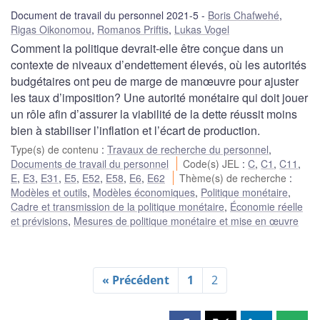
Document de travail du personnel 2021-5
Boris Chafwehé
,
Rigas Oikonomou
,
Romanos Priftis
,
Lukas Vogel
Comment la politique devrait-elle être conçue dans un
contexte de niveaux d’endettement élevés, où les autorités
budgétaires ont peu de marge de manœuvre pour ajuster
les taux d’imposition? Une autorité monétaire qui doit jouer
un rôle afin d’assurer la viabilité de la dette réussit moins
bien à stabiliser l’inflation et l’écart de production.
Type(s) de contenu
:
Travaux de recherche du personnel
,
Documents de travail du personnel
Code(s) JEL
:
C
,
C1
,
C11
,
E
,
E3
,
E31
,
E5
,
E52
,
E58
,
E6
,
E62
Thème(s) de recherche
:
Modèles et outils
,
Modèles économiques
,
Politique monétaire
,
Cadre et transmission de la politique monétaire
,
Économie réelle
et prévisions
,
Mesures de politique monétaire et mise en œuvre
« Précédent
1
2