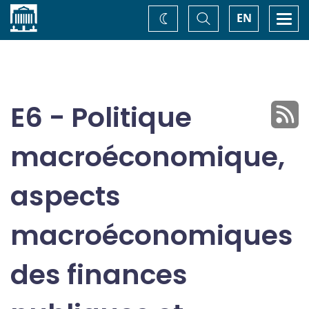
Accueil
Basculer
Togg
EN
Changez
la
navi
recherche
de
thème
E6 - Politique
macroéconomique,
aspects
macroéconomiques
des finances