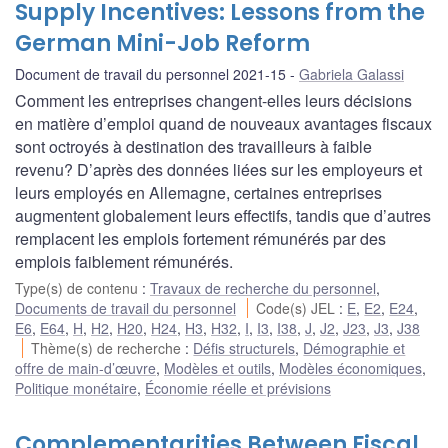
Supply Incentives: Lessons from the
German Mini-Job Reform
Document de travail du personnel 2021-15
Gabriela Galassi
Comment les entreprises changent-elles leurs décisions
en matière d’emploi quand de nouveaux avantages fiscaux
sont octroyés à destination des travailleurs à faible
revenu? D’après des données liées sur les employeurs et
leurs employés en Allemagne, certaines entreprises
augmentent globalement leurs effectifs, tandis que d’autres
remplacent les emplois fortement rémunérés par des
emplois faiblement rémunérés.
Type(s) de contenu
:
Travaux de recherche du personnel
,
Documents de travail du personnel
Code(s) JEL
:
E
,
E2
,
E24
,
E6
,
E64
,
H
,
H2
,
H20
,
H24
,
H3
,
H32
,
I
,
I3
,
I38
,
J
,
J2
,
J23
,
J3
,
J38
Thème(s) de recherche
:
Défis structurels
,
Démographie et
offre de main-d’œuvre
,
Modèles et outils
,
Modèles économiques
,
Politique monétaire
,
Économie réelle et prévisions
Complementarities Between Fiscal