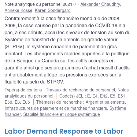
Note analytique du personnel 2021-7
Alexander Chaudhry
,
Anneke Kosse
,
Karen Sondergard
Contrairement à la crise financière mondiale de 2008-
2009, la crise causée par la pandémie de COVID-19 n’a
pas, à ses débuts, accru les niveaux de tension au sein du
Système de transfert de paiements de grande valeur
(STPGV), le système canadien de paiement de gros
montant. Les changements rapides apportés à la politique
de la Banque du Canada sur les actifs acceptés en
garantie ainsi que ses programmes d’achat massif d’actifs
ont probablement allégé les pressions exercées sur la
liquidité au sein du STPGV.
Type(s) de contenu
:
Travaux de recherche du personnel
,
Notes
analytiques du personnel
Code(s) JEL
:
E
,
E4
,
E42
,
E5
,
E51
,
E58
,
E6
,
E65
Thème(s) de recherche
:
Argent et paiements
,
Infrastructures de paiement et de marchés financiers
,
Système
financier
,
Stabilité financière et risque systémique
Labor Demand Response to Labor