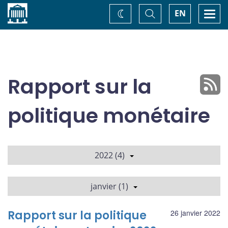
Accueil
Basculer
Togg
EN
Changez
la
navi
recherche
de
thème
Rapport sur la
politique monétaire
2022 (4)
janvier (1)
Rapport sur la politique
26 janvier 2022