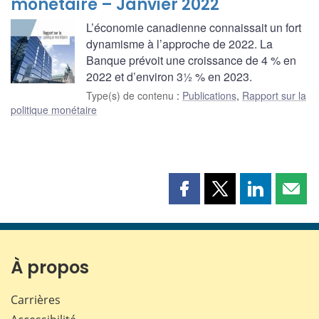
monétaire – Janvier 2022
L’économie canadienne connaissait un fort
dynamisme à l’approche de 2022. La
Banque prévoit une croissance de 4 % en
2022 et d’environ 3½ % en 2023.
Type(s) de contenu
:
Publications
,
Rapport sur la
politique monétaire
Partager
Partager
Partager
Part
cette
cette
cette
cette
page
page
page
page
sur
sur
sur
par
Facebook
X
LinkedIn
courr
À propos
Carrières