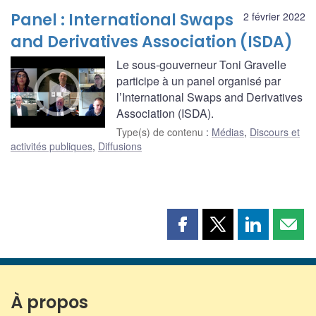
Panel : International Swaps
2 février 2022
and Derivatives Association (ISDA)
Le sous-gouverneur Toni Gravelle
participe à un panel organisé par
l’International Swaps and Derivatives
Association (ISDA).
Type(s) de contenu
:
Médias
,
Discours et
activités publiques
,
Diffusions
Partager
Partager
Partager
Part
cette
cette
cette
cette
page
page
page
page
sur
sur
sur
par
Facebook
X
LinkedIn
courr
À propos