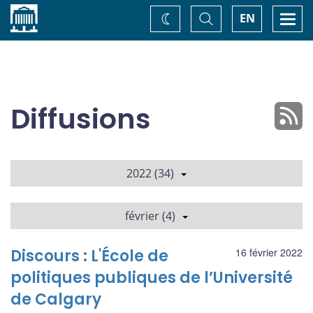
Accueil
Basculer
Togg
EN
Changez
la
navi
recherche
de
thème
Diffusions
2022 (34)
février (4)
Discours : L'École de
16 février 2022
politiques publiques de l’Université
de Calgary