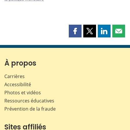
Partager
Partager
Partager
Part
cette
cette
cette
cette
page
page
page
page
sur
sur
sur
par
Facebook
X
LinkedIn
courr
À propos
Carrières
Accessibilité
Photos et vidéos
Ressources éducatives
Prévention de la fraude
Sites affiliés