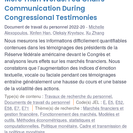
Communication During
Congressional Testimonies
Document de travail du personnel 2022-20
Michelle
Alexopoulos
,
Xinfen Han
,
Oleksiy Kryvtsov
,
Xu Zhang
Nous mesurons les informations difficilement quantifiables
contenues dans les témoignages des présidents de la
Réserve fédérale américaine devant le Congrès et
analysons leurs effets sur les marchés financiers. Nous
constatons que l’augmentation des indices d’émotion
textuelle, vocale ou faciale pendant ces témoignages
entraîne généralement une hausse du cours et une baisse
de la volatilité des actions.
Type(s) de contenu
:
Travaux de recherche du personnel
,
Documents de travail du personnel
Code(s) JEL
:
E
,
E5
,
E52
,
E58
,
E7
,
E71
Thème(s) de recherche
:
Marchés financiers et
gestion financière
,
Fonctionnement des marchés
,
Modèles et
outils
,
Méthodes économétriques, statistiques et
computationnelles
,
Politique monétaire
,
Cadre et transmission de
la politique monétaire