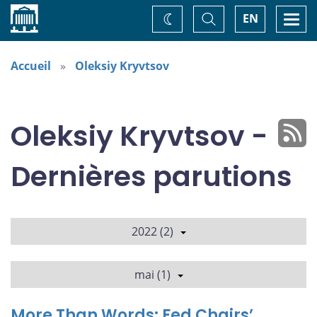
Accueil
Basculer
Togg
EN
Changez
la
navi
recherche
de
thème
Accueil
Oleksiy Kryvtsov
Oleksiy Kryvtsov -
Dernières parutions
2022 (2)
mai (1)
More Than Words: Fed Chairs’