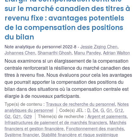
sur le marché canadien des titres à
revenu fixe : avantages potentiels
de la compensation des positions
du bilan
Note analytique du personnel 2022-8
Jessie Ziqing Chen
,
Johannes Chen
,
Shamarthi Ghosh
,
Manu Pandey
,
Adrian Walton
Nous examinons si un élargissement de la compensation
centrale renforcerait la résilience du marché canadien des
titres à revenu fixe. Nous évaluons pour cela les avantages
que pourrait apporter la compensation des positions du
bilan dans des situations où la compensation centrale est
élargie à de nouveaux participants.
Type(s) de contenu
:
Travaux de recherche du personnel
,
Notes
analytiques du personnel
Code(s) JEL
:
D
,
D4
,
G
,
G1
,
G12
,
G2
,
G21
,
G29
Thème(s) de recherche
:
Argent et paiements
,
Infrastructures de paiement et de marchés financiers
,
Marchés
financiers et gestion financière
,
Fonctionnement des marchés
,
Système financier
,
Stabilité financière et risque systémique