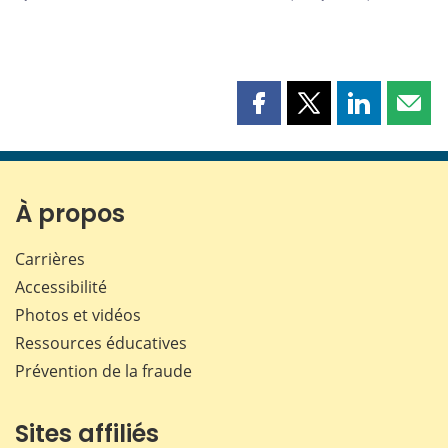
Partager
Partager
Partager
Part
cette
cette
cette
cette
page
page
page
page
sur
sur
sur
par
Facebook
X
LinkedIn
courr
À propos
Carrières
Accessibilité
Photos et vidéos
Ressources éducatives
Prévention de la fraude
Sites affiliés