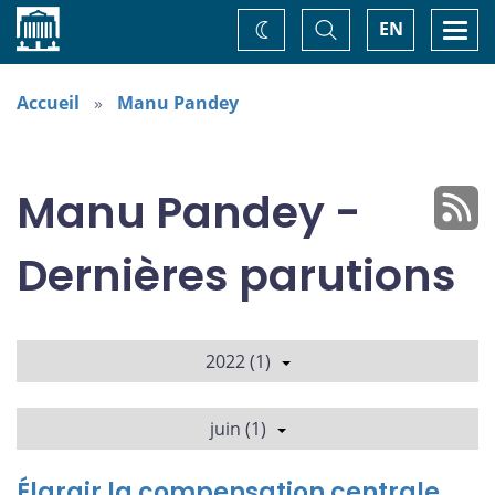
Accueil
Basculer
Togg
EN
Changez
la
navi
recherche
de
thème
Accueil
Manu Pandey
Manu Pandey -
Dernières parutions
2022 (1)
juin (1)
Élargir la compensation centrale