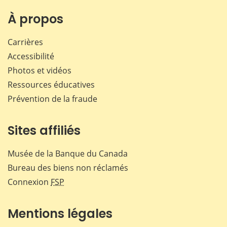
sur
sur
sur
par
Facebook
X
LinkedIn
courr
À propos
Carrières
Accessibilité
Photos et vidéos
Ressources éducatives
Prévention de la fraude
Sites affiliés
Musée de la Banque du Canada
Bureau des biens non réclamés
Connexion
FSP
Mentions légales