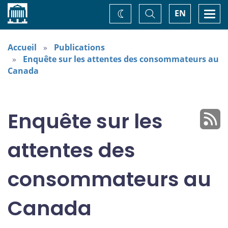
Accueil
Basculer
Togg
EN
Changez
la
navi
recherche
de
thème
Accueil
Publications
Enquête sur les attentes des consommateurs au
Canada
Enquête sur les
attentes des
consommateurs au
Canada