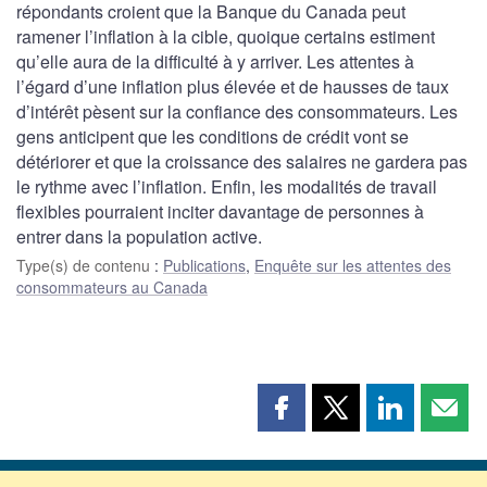
répondants croient que la Banque du Canada peut
ramener l’inflation à la cible, quoique certains estiment
qu’elle aura de la difficulté à y arriver. Les attentes à
l’égard d’une inflation plus élevée et de hausses de taux
d’intérêt pèsent sur la confiance des consommateurs. Les
gens anticipent que les conditions de crédit vont se
détériorer et que la croissance des salaires ne gardera pas
le rythme avec l’inflation. Enfin, les modalités de travail
flexibles pourraient inciter davantage de personnes à
entrer dans la population active.
Type(s) de contenu
:
Publications
,
Enquête sur les attentes des
consommateurs au Canada
Partager
Partager
Partager
Part
cette
cette
cette
cette
page
page
page
page