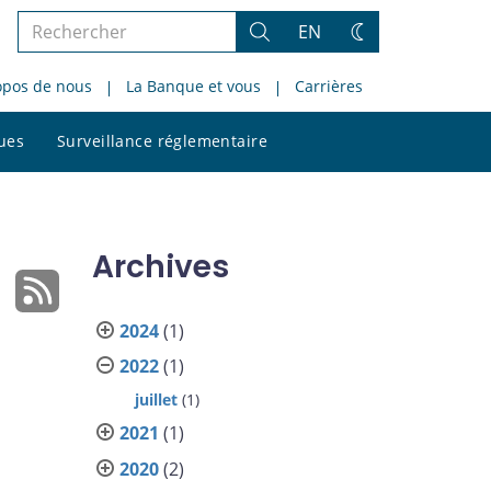
Rechercher
EN
Rechercher
Changez
dans
de
opos de nous
La Banque et vous
Carrières
le
thème
site
Rechercher
ques
Surveillance réglementaire
dans
le
site
Archives
t
2024
(1)
2022
(1)
juillet
(1)
2021
(1)
2020
(2)