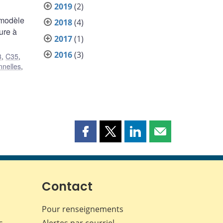
2019
(2)
 modèle
2018
(4)
ure à
2017
(1)
2016
(3)
3
,
C35
,
nnelles
,
Partager
Partager
Partager
Partager
cette
cette
cette
cette
page
page
page
page
sur
sur
sur
par
Facebook
X
LinkedIn
courriel
Contact
Pour renseignements