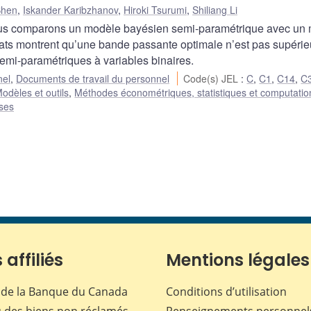
Shen
,
Iskander Karibzhanov
,
Hiroki Tsurumi
,
Shiliang Li
 nous comparons un modèle bayésien semi-paramétrique avec un
ats montrent qu’une bande passante optimale n’est pas supérie
mi-paramétriques à variables binaires.
nel
,
Documents de travail du personnel
Code(s) JEL
:
C
,
C1
,
C14
,
C
odèles et outils
,
Méthodes économétriques, statistiques et computatio
ises
 affiliés
Mentions légales
de la Banque du Canada
Conditions d’utilisation