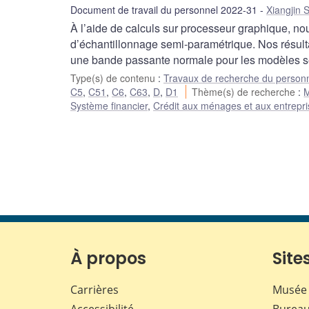
Document de travail du personnel 2022-31
Xiangjin 
À l’aide de calculs sur processeur graphique,
d’échantillonnage semi-paramétrique. Nos résult
une bande passante normale pour les modèles se
Type(s) de contenu
:
Travaux de recherche du person
C5
,
C51
,
C6
,
C63
,
D
,
D1
Thème(s) de recherche
:
M
Système financier
,
Crédit aux ménages et aux entrepr
À propos
Sites
Carrières
Musée 