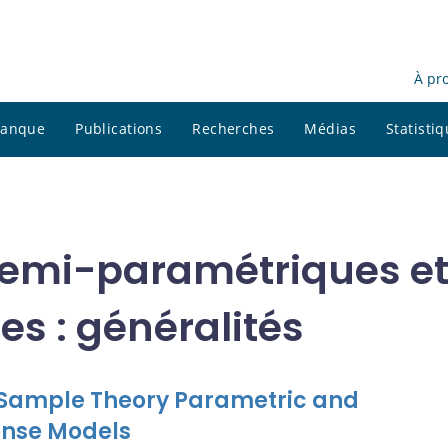
À pr
 banque
Publications
Recherches
Médias
Statisti
semi-paramétriques e
s : généralités
 Sample Theory Parametric and
onse Models