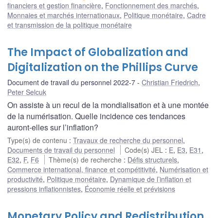
financiers et gestion financière
,
Fonctionnement des marchés
,
Monnaies et marchés internationaux
,
Politique monétaire
,
Cadre
et transmission de la politique monétaire
The Impact of Globalization and
Digitalization on the Phillips Curve
Document de travail du personnel 2022-7
Christian Friedrich
,
Peter Selcuk
On assiste à un recul de la mondialisation et à une montée
de la numérisation. Quelle incidence ces tendances
auront-elles sur l’inflation?
Type(s) de contenu
:
Travaux de recherche du personnel
,
Documents de travail du personnel
Code(s) JEL
:
E
,
E3
,
E31
,
E32
,
F
,
F6
Thème(s) de recherche
:
Défis structurels
,
Commerce international, finance et compétitivité
,
Numérisation et
productivité
,
Politique monétaire
,
Dynamique de l’inflation et
pressions inflationnistes
,
Économie réelle et prévisions
Monetary Policy and Redistribution