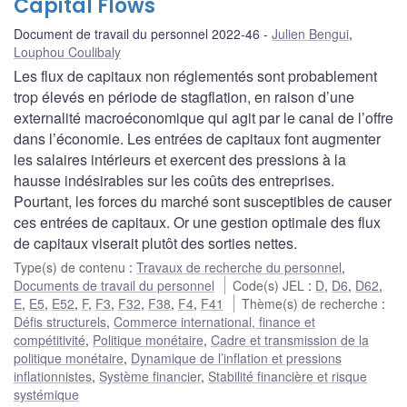
Capital Flows
Document de travail du personnel 2022-46
Julien Bengui
,
Louphou Coulibaly
Les flux de capitaux non réglementés sont probablement
trop élevés en période de stagflation, en raison d’une
externalité macroéconomique qui agit par le canal de l’offre
dans l’économie. Les entrées de capitaux font augmenter
les salaires intérieurs et exercent des pressions à la
hausse indésirables sur les coûts des entreprises.
Pourtant, les forces du marché sont susceptibles de causer
ces entrées de capitaux. Or une gestion optimale des flux
de capitaux viserait plutôt des sorties nettes.
Type(s) de contenu
:
Travaux de recherche du personnel
,
Documents de travail du personnel
Code(s) JEL
:
D
,
D6
,
D62
,
E
,
E5
,
E52
,
F
,
F3
,
F32
,
F38
,
F4
,
F41
Thème(s) de recherche
:
Défis structurels
,
Commerce international, finance et
compétitivité
,
Politique monétaire
,
Cadre et transmission de la
politique monétaire
,
Dynamique de l’inflation et pressions
inflationnistes
,
Système financier
,
Stabilité financière et risque
systémique