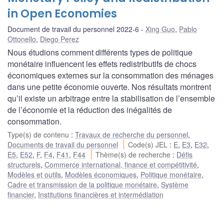
in Open Economies
Document de travail du personnel 2022-6
Xing Guo
,
Pablo
Ottonello
,
Diego Perez
Nous étudions comment différents types de politique
monétaire influencent les effets redistributifs de chocs
économiques externes sur la consommation des ménages
dans une petite économie ouverte. Nos résultats montrent
qu’il existe un arbitrage entre la stabilisation de l’ensemble
de l’économie et la réduction des inégalités de
consommation.
Type(s) de contenu
:
Travaux de recherche du personnel
,
Documents de travail du personnel
Code(s) JEL
:
E
,
E3
,
E32
,
E5
,
E52
,
F
,
F4
,
F41
,
F44
Thème(s) de recherche
:
Défis
structurels
,
Commerce international, finance et compétitivité
,
Modèles et outils
,
Modèles économiques
,
Politique monétaire
,
Cadre et transmission de la politique monétaire
,
Système
financier
,
Institutions financières et intermédiation