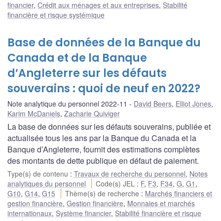
financier
,
Crédit aux ménages et aux entreprises
,
Stabilité
financière et risque systémique
Base de données de la Banque du
Canada et de la Banque
d’Angleterre sur les défauts
souverains : quoi de neuf en 2022?
Note analytique du personnel 2022-11
David Beers
,
Elliot Jones
,
Karim McDaniels
,
Zacharie Quiviger
La base de données sur les défauts souverains, publiée et
actualisée tous les ans par la Banque du Canada et la
Banque d’Angleterre, fournit des estimations complètes
des montants de dette publique en défaut de paiement.
Type(s) de contenu
:
Travaux de recherche du personnel
,
Notes
analytiques du personnel
Code(s) JEL
:
F
,
F3
,
F34
,
G
,
G1
,
G10
,
G14
,
G15
Thème(s) de recherche
:
Marchés financiers et
gestion financière
,
Gestion financière
,
Monnaies et marchés
internationaux
,
Système financier
,
Stabilité financière et risque