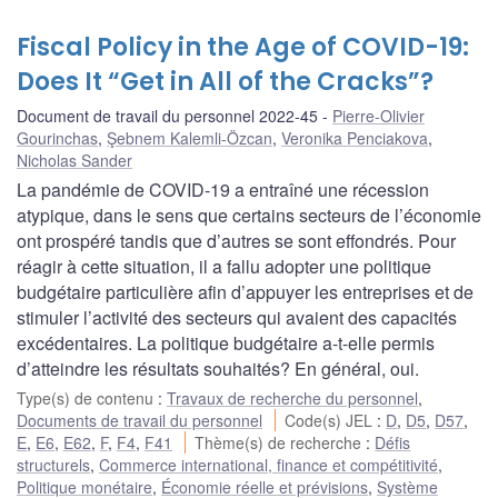
Fiscal Policy in the Age of COVID-19:
Does It “Get in All of the Cracks”?
Document de travail du personnel 2022-45
Pierre-Olivier
Gourinchas
,
Şebnem Kalemli-Özcan
,
Veronika Penciakova
,
Nicholas Sander
La pandémie de COVID-19 a entraîné une récession
atypique, dans le sens que certains secteurs de l’économie
ont prospéré tandis que d’autres se sont effondrés. Pour
réagir à cette situation, il a fallu adopter une politique
budgétaire particulière afin d’appuyer les entreprises et de
stimuler l’activité des secteurs qui avaient des capacités
excédentaires. La politique budgétaire a-t-elle permis
d’atteindre les résultats souhaités? En général, oui.
Type(s) de contenu
:
Travaux de recherche du personnel
,
Documents de travail du personnel
Code(s) JEL
:
D
,
D5
,
D57
,
E
,
E6
,
E62
,
F
,
F4
,
F41
Thème(s) de recherche
:
Défis
structurels
,
Commerce international, finance et compétitivité
,
Politique monétaire
,
Économie réelle et prévisions
,
Système