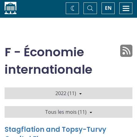
Accueil
Basculer
Togg
EN
Changez
la
navi
recherche
de
thème
F - Économie
internationale
2022 (11)
Tous les mois (11)
Stagflation and Topsy-Turvy