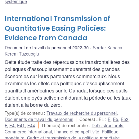
systémique
International Transmission of
Quantitative Easing Policies:
Evidence from Canada
Document de travail du personnel 2022-30
Serdar Kabaca
,
Kerem Tuzcuoglu
Cette étude traite des répercussions transfrontalières des
politiques d’assouplissement quantitatif des grandes
économies sur leurs partenaires commerciaux. Nous
examinons les effets des politiques d’assouplissement
quantitatif américaines sur le Canada, lorsque ces outils
étaient employés activement durant la période où les taux
étaient à la borne du zéro.
Type(s) de contenu
:
Travaux de recherche du personnel
,
Documents de travail du personnel
Code(s) JEL
:
E
,
E5
,
E52
,
F
,
F4
,
F41
,
F44
Thème(s) de recherche
:
Défis structurels
,
Commerce international, finance et compétitivité
,
Politique
monétaire
,
Cadre et transmission de la politique monétaire
,