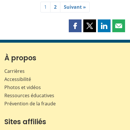
1
2
Suivant »
Partager
Partager
Partager
Part
cette
cette
cette
cette
page
page
page
page
sur
sur
sur
par
Facebook
X
LinkedIn
courr
À propos
Carrières
Accessibilité
Photos et vidéos
Ressources éducatives
Prévention de la fraude
Sites affiliés