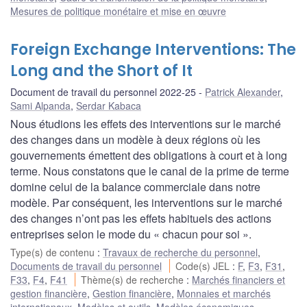
Mesures de politique monétaire et mise en œuvre
Foreign Exchange Interventions: The
Long and the Short of It
Document de travail du personnel 2022-25
Patrick Alexander
,
Sami Alpanda
,
Serdar Kabaca
Nous étudions les effets des interventions sur le marché
des changes dans un modèle à deux régions où les
gouvernements émettent des obligations à court et à long
terme. Nous constatons que le canal de la prime de terme
domine celui de la balance commerciale dans notre
modèle. Par conséquent, les interventions sur le marché
des changes n’ont pas les effets habituels des actions
entreprises selon le mode du « chacun pour soi ».
Type(s) de contenu
:
Travaux de recherche du personnel
,
Documents de travail du personnel
Code(s) JEL
:
F
,
F3
,
F31
,
F33
,
F4
,
F41
Thème(s) de recherche
:
Marchés financiers et
gestion financière
,
Gestion financière
,
Monnaies et marchés
internationaux
,
Modèles et outils
,
Modèles économiques