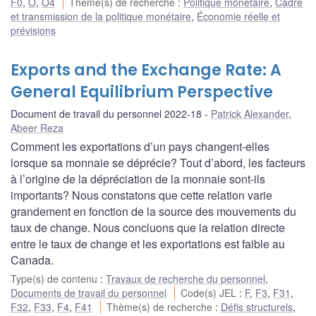
F0
,
O
,
O4
Thème(s) de recherche
:
Politique monétaire
,
Cadre
et transmission de la politique monétaire
,
Économie réelle et
prévisions
Exports and the Exchange Rate: A
General Equilibrium Perspective
Document de travail du personnel 2022-18
Patrick Alexander
,
Abeer Reza
Comment les exportations d’un pays changent-elles
lorsque sa monnaie se déprécie? Tout d’abord, les facteurs
à l’origine de la dépréciation de la monnaie sont-ils
importants? Nous constatons que cette relation varie
grandement en fonction de la source des mouvements du
taux de change. Nous concluons que la relation directe
entre le taux de change et les exportations est faible au
Canada.
Type(s) de contenu
:
Travaux de recherche du personnel
,
Documents de travail du personnel
Code(s) JEL
:
F
,
F3
,
F31
,
F32
,
F33
,
F4
,
F41
Thème(s) de recherche
:
Défis structurels
,