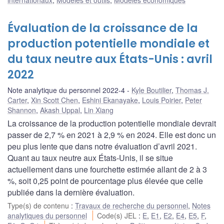
Évaluation de la croissance de la
production potentielle mondiale et
du taux neutre aux États-Unis : avril
2022
Note analytique du personnel 2022-4
Kyle Boutilier
,
Thomas J.
Carter
,
Xin Scott Chen
,
Eshini Ekanayake
,
Louis Poirier
,
Peter
Shannon
,
Akash Uppal
,
Lin Xiang
La croissance de la production potentielle mondiale devrait
passer de 2,7 % en 2021 à 2,9 % en 2024. Elle est donc un
peu plus lente que dans notre évaluation d’avril 2021.
Quant au taux neutre aux États-Unis, il se situe
actuellement dans une fourchette estimée allant de 2 à 3
%, soit 0,25 point de pourcentage plus élevée que celle
publiée dans la dernière évaluation.
Type(s) de contenu
:
Travaux de recherche du personnel
,
Notes
analytiques du personnel
Code(s) JEL
:
E
,
E1
,
E2
,
E4
,
E5
,
F
,