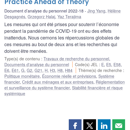
Practice Ahead of Theory
Document d’analyse du personnel 2022-18
Jing Yang
,
Hélène
Desgagnés
,
Grzegorz Halaj
,
Yaz Terajima
Les mesures qui ont été prises pour soutenir l’économie
pendant la pandémie de COVID-19 ont eu des effets
inattendus. Nous cernons les répercussions globales de
ces mesures au bout de deux ans et les recherches qui
doivent être menées.
Type(s) de contenu
:
Travaux de recherche du personnel
,
Documents d'analyse du personnel
Code(s) JEL
:
E
,
E5
,
E58
,
E6
,
E61
,
G
,
G2
,
G21
,
H
,
H3
,
H8
,
H84
Thème(s) de recherche
:
Politique monétaire
,
Économie réelle et prévisions
,
Système
financier
,
Crédit aux ménages et aux entreprises
,
Réglementation
et surveillance du système financier
,
Stabilité financière et risque
systémique
Partager
Partager
Partager
Part