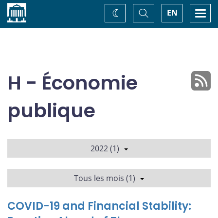
Accueil
Basculer
Togg
EN
Changez
la
navi
recherche
de
thème
H - Économie
publique
2022 (1)
Tous les mois (1)
COVID-19 and Financial Stability: