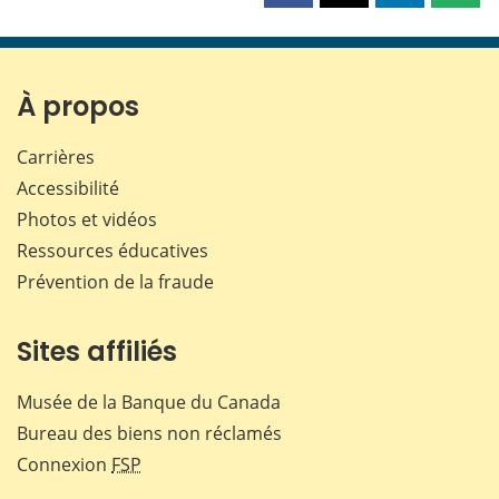
cette
cette
cette
cette
page
page
page
page
sur
sur
sur
par
Facebook
X
LinkedIn
courr
À propos
Carrières
Accessibilité
Photos et vidéos
Ressources éducatives
Prévention de la fraude
Sites affiliés
Musée de la Banque du Canada
Bureau des biens non réclamés
Connexion
FSP