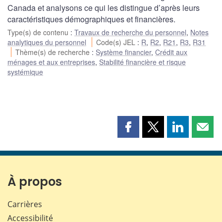
Canada et analysons ce qui les distingue d’après leurs
caractéristiques démographiques et financières.
Type(s) de contenu
:
Travaux de recherche du personnel
,
Notes
analytiques du personnel
Code(s) JEL
:
R
,
R2
,
R21
,
R3
,
R31
Thème(s) de recherche
:
Système financier
,
Crédit aux
ménages et aux entreprises
,
Stabilité financière et risque
systémique
Partager
Partager
Partager
Part
cette
cette
cette
cette
page
page
page
page
sur
sur
sur
par
Facebook
X
LinkedIn
courr
À propos
Carrières
Accessibilité