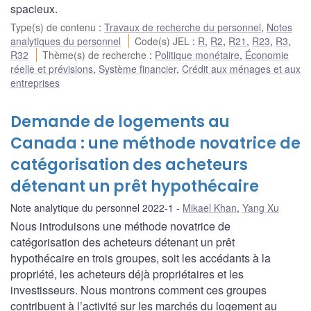
spacieux.
Type(s) de contenu
:
Travaux de recherche du personnel
,
Notes
analytiques du personnel
Code(s) JEL
:
R
,
R2
,
R21
,
R23
,
R3
,
R32
Thème(s) de recherche
:
Politique monétaire
,
Économie
réelle et prévisions
,
Système financier
,
Crédit aux ménages et aux
entreprises
Demande de logements au
Canada : une méthode novatrice de
catégorisation des acheteurs
détenant un prêt hypothécaire
Note analytique du personnel 2022-1
Mikael Khan
,
Yang Xu
Nous introduisons une méthode novatrice de
catégorisation des acheteurs détenant un prêt
hypothécaire en trois groupes, soit les accédants à la
propriété, les acheteurs déjà propriétaires et les
investisseurs. Nous montrons comment ces groupes
contribuent à l’activité sur les marchés du logement au