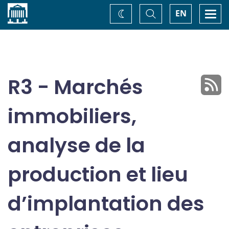
Accueil
Basculer
Togg
EN
Changez
la
navi
recherche
de
thème
R3 - Marchés
immobiliers,
analyse de la
production et lieu
d’implantation des