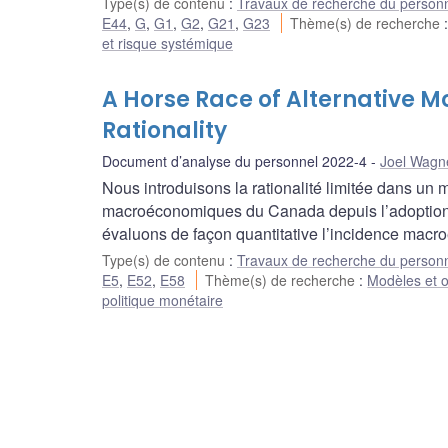
Type(s) de contenu
:
Travaux de recherche du person
E44
,
G
,
G1
,
G2
,
G21
,
G23
Thème(s) de recherche
et risque systémique
A Horse Race of Alternative 
Rationality
Document d’analyse du personnel 2022-4
Joel Wagn
Nous introduisons la rationalité limitée dans u
macroéconomiques du Canada depuis l’adoption de
évaluons de façon quantitative l’incidence macr
Type(s) de contenu
:
Travaux de recherche du person
E5
,
E52
,
E58
Thème(s) de recherche
:
Modèles et o
politique monétaire