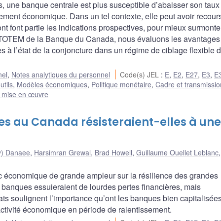
as, une banque centrale est plus susceptible d’abaisser son taux
sement économique. Dans un tel contexte, elle peut avoir recour
nt font partie les indications prospectives, pour mieux surmonter
e TOTEM de la Banque du Canada, nous évaluons les avantages 
 à l’état de la conjoncture dans un régime de ciblage flexible 
nel
,
Notes analytiques du personnel
Code(s) JEL
:
E
,
E2
,
E27
,
E3
,
E
utils
,
Modèles économiques
,
Politique monétaire
,
Cadre et transmissio
t mise en œuvre
 au Canada résisteraient-elles à une
y) Danaee
,
Harsimran Grewal
,
Brad Howell
,
Guillaume Ouellet Leblanc
oc économique de grande ampleur sur la résilience des grandes
anques essuieraient de lourdes pertes financières, mais
ts soulignent l’importance qu’ont les banques bien capitalisées
’activité économique en période de ralentissement.