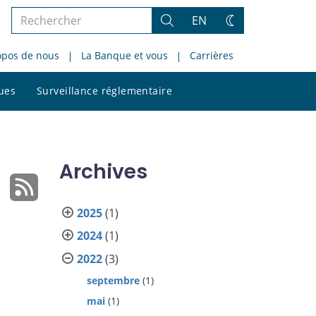
Rechercher
EN
Rechercher
Changez
dans
de
opos de nous
La Banque et vous
Carrières
le
thème
site
Rechercher
ques
Surveillance réglementaire
dans
le
site
Archives
2025
(1)
2024
(1)
2022
(3)
septembre
(1)
mai
(1)