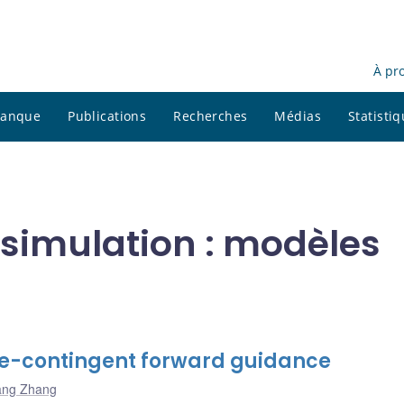
À pr
 banque
Publications
Recherches
Médias
Statisti
t simulation : modèles
ate-contingent forward guidance
ang Zhang