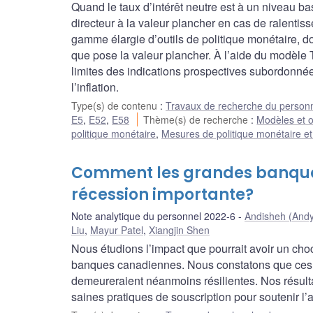
Quand le taux d’intérêt neutre est à un niveau b
directeur à la valeur plancher en cas de ralentis
gamme élargie d’outils de politique monétaire, do
que pose la valeur plancher. À l’aide du modèl
limites des indications prospectives subordonnées
l’inflation.
Type(s) de contenu
:
Travaux de recherche du person
E5
,
E52
,
E58
Thème(s) de recherche
:
Modèles et o
politique monétaire
,
Mesures de politique monétaire e
Comment les grandes banques
récession importante?
Note analytique du personnel 2022-6
Andisheh (And
Liu
,
Mayur Patel
,
Xiangjin Shen
Nous étudions l’impact que pourrait avoir un ch
banques canadiennes. Nous constatons que ces b
demeureraient néanmoins résilientes. Nos résulta
saines pratiques de souscription pour soutenir l