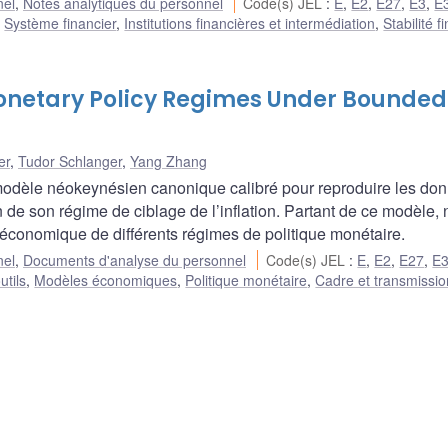
nel
,
Notes analytiques du personnel
Code(s) JEL
:
E
,
E2
,
E27
,
E3
,
E
:
Système financier
,
Institutions financières et intermédiation
,
Stabilité f
Monetary Policy Regimes Under Bounded
er
,
Tudor Schlanger
,
Yang Zhang
n modèle néokeynésien canonique calibré pour reproduire les do
 son régime de ciblage de l’inflation. Partant de ce modèle,
oéconomique de différents régimes de politique monétaire.
nel
,
Documents d'analyse du personnel
Code(s) JEL
:
E
,
E2
,
E27
,
E
utils
,
Modèles économiques
,
Politique monétaire
,
Cadre et transmissio