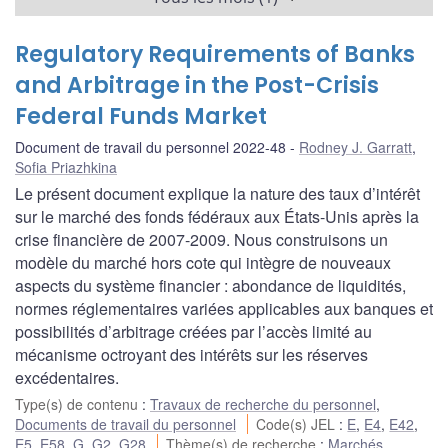
Regulatory Requirements of Banks
and Arbitrage in the Post-Crisis
Federal Funds Market
Document de travail du personnel 2022-48
Rodney J. Garratt
,
Sofia Priazhkina
Le présent document explique la nature des taux d’intérêt
sur le marché des fonds fédéraux aux États-Unis après la
crise financière de 2007-2009. Nous construisons un
modèle du marché hors cote qui intègre de nouveaux
aspects du système financier : abondance de liquidités,
normes réglementaires variées applicables aux banques et
possibilités d’arbitrage créées par l’accès limité au
mécanisme octroyant des intérêts sur les réserves
excédentaires.
Type(s) de contenu
:
Travaux de recherche du personnel
,
Documents de travail du personnel
Code(s) JEL
:
E
,
E4
,
E42
,
E5
,
E58
,
G
,
G2
,
G28
Thème(s) de recherche
:
Marchés