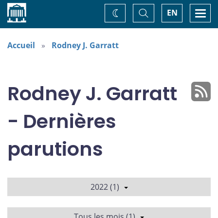
Accueil
Basculer
Togg
EN
Changez
la
navi
recherche
de
thème
Accueil
Rodney J. Garratt
Rodney J. Garratt
- Dernières
parutions
2022 (1)
Tous les mois (1)