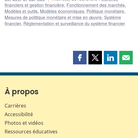
financiers et gestion financière
,
Fonctionnement des marchés
,
Modèles et outils
,
Modèles économiques
,
Politique monétaire
,
Mesures de politique monétaire et mise en œuvre
,
Système
financier
,
Réglementation et surveillance du système financier
Partager
Partager
Partager
Part
cette
cette
cette
cette
page
page
page
page
sur
sur
sur
par
Facebook
X
LinkedIn
courr
À propos
Carrières
Accessibilité
Photos et vidéos
Ressources éducatives