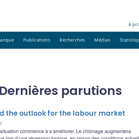
À pr
 banque
Publications
Recherches
Médias
Statisti
Dernières parutions
 the outlook for the labour market
m
la situation commence à s’améliorer. Le chômage augmentera
lors d’une récession typique, en raison des conditions actuel