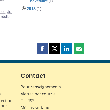
novembre
(1)
2018
(1)
J20
,
J6
,
réelle
Partager
Partager
Partager
Partager
cette
cette
cette
cette
page
page
page
page
sur
sur
sur
par
Facebook
X
LinkedIn
courriel
Contact
Pour renseignements
s
Alertes par courriel
tection
Fils RSS
nnels
Médias sociaux