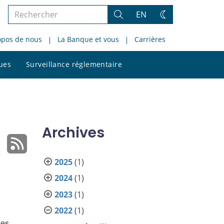
Rechercher
EN
Rechercher
Changez
dans
de
opos de nous
La Banque et vous
Carrières
le
thème
site
Rechercher
ques
Surveillance réglementaire
dans
le
site
Archives
2025
(1)
2024
(1)
2023
(1)
2022
(1)
les.