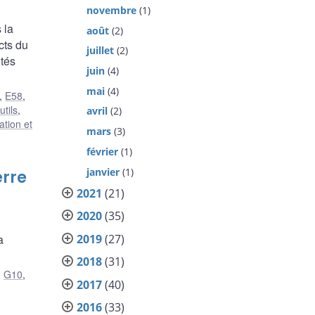
novembre
(1)
 la
août
(2)
cts du
juillet
(2)
ités
juin
(4)
mai
(4)
,
E58
,
utils
,
avril
(2)
tion et
mars
(3)
février
(1)
janvier
(1)
erre
2021
(21)
2020
(35)
2019
(27)
a
2018
(31)
,
G10
,
2017
(40)
2016
(33)