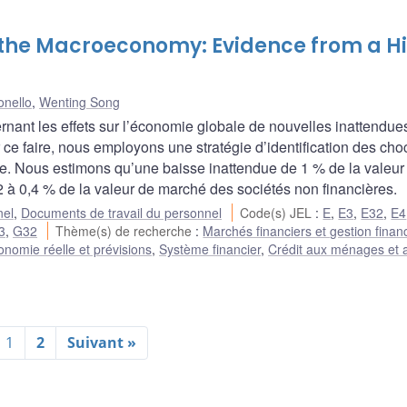
 the Macroeconomy: Evidence from a H
onello
,
Wenting Song
nant les effets sur l’économie globale de nouvelles inattendues
r ce faire, nous employons une stratégie d’identification des cho
ce. Nous estimons qu’une baisse inattendue de 1 % de la valeur 
2 à 0,4 % de la valeur de marché des sociétés non financières.
nel
,
Documents de travail du personnel
Code(s) JEL
:
E
,
E3
,
E32
,
E4
3
,
G32
Thème(s) de recherche
:
Marchés financiers et gestion finan
onomie réelle et prévisions
,
Système financier
,
Crédit aux ménages et 
1
2
Suivant »