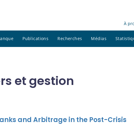
À pr
 banque
Publications
Recherches
Médias
Statisti
rs et gestion
nks and Arbitrage in the Post-Crisis