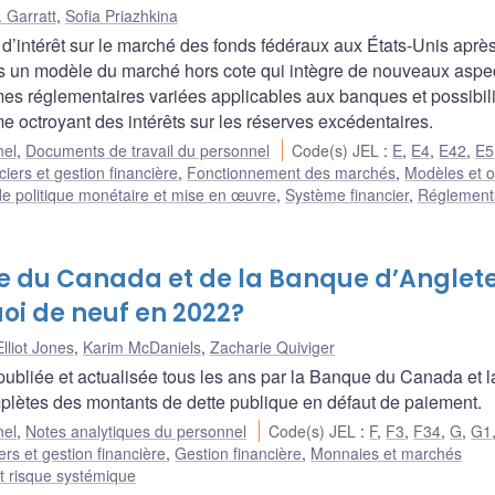
 Garratt
,
Sofia Priazhkina
d’intérêt sur le marché des fonds fédéraux aux États-Unis après
ns un modèle du marché hors cote qui intègre de nouveaux aspe
mes réglementaires variées applicables aux banques et possibil
e octroyant des intérêts sur les réserves excédentaires.
nel
,
Documents de travail du personnel
Code(s) JEL
:
E
,
E4
,
E42
,
E5
iers et gestion financière
,
Fonctionnement des marchés
,
Modèles et o
e politique monétaire et mise en œuvre
,
Système financier
,
Réglementa
e du Canada et de la Banque d’Anglet
uoi de neuf en 2022?
Elliot Jones
,
Karim McDaniels
,
Zacharie Quiviger
ubliée et actualisée tous les ans par la Banque du Canada et l
mplètes des montants de dette publique en défaut de paiement.
nel
,
Notes analytiques du personnel
Code(s) JEL
:
F
,
F3
,
F34
,
G
,
G1
rs et gestion financière
,
Gestion financière
,
Monnaies et marchés
 et risque systémique