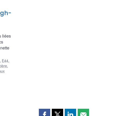
igh-
 liées
cs
nette
,
E44
,
cière
,
aux