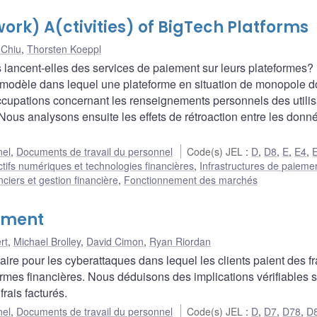
rk) A(ctivities) of BigTech Platforms
 Chiu
,
Thorsten Koeppl
 lancent-elles des services de paiement sur leurs plateformes
 modèle dans lequel une plateforme en situation de monopole doi
cupations concernant les renseignements personnels des utilis
Nous analysons ensuite les effets de rétroaction entre les donn
nel
,
Documents de travail du personnel
Code(s) JEL
:
D
,
D8
,
E
,
E4
,
ctifs numériques et technologies financières
,
Infrastructures de paieme
ciers et gestion financière
,
Fonctionnement des marchés
stment
rt
,
Michael Brolley
,
David Cimon
,
Ryan Riordan
 pour les cyberattaques dans lequel les clients paient des fra
rmes financières. Nous déduisons des implications vérifiables s
frais facturés.
nel
,
Documents de travail du personnel
Code(s) JEL
:
D
,
D7
,
D78
,
D