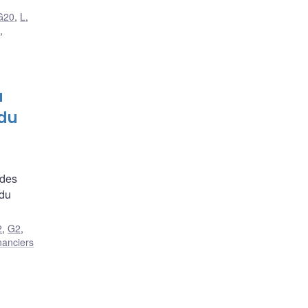
G20
,
L
,
s
,
à
 du
 des
 du
2
,
G2
,
nanciers