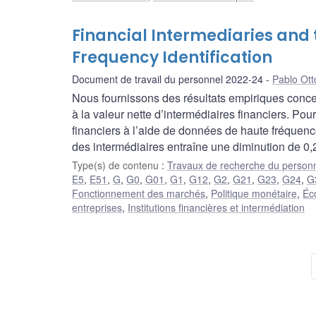
Financial Intermediaries and
Frequency Identification
Document de travail du personnel 2022-24
Pablo Ott
Nous fournissons des résultats empiriques concer
à la valeur nette d’intermédiaires financiers. Pou
financiers à l’aide de données de haute fréquen
des intermédiaires entraîne une diminution de 0,
Type(s) de contenu
:
Travaux de recherche du person
E5
,
E51
,
G
,
G0
,
G01
,
G1
,
G12
,
G2
,
G21
,
G23
,
G24
,
G
Fonctionnement des marchés
,
Politique monétaire
,
Éc
entreprises
,
Institutions financières et intermédiation