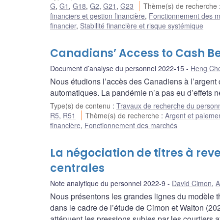
G
,
G1
,
G18
,
G2
,
G21
,
G23
Thème(s) de recherche
financiers et gestion financière
,
Fonctionnement des 
financier
,
Stabilité financière et risque systémique
Canadians’ Access to Cash B
Document d’analyse du personnel 2022-15
Heng Ch
Nous étudions l’accès des Canadiens à l’argent 
automatiques. La pandémie n’a pas eu d’effets nég
Type(s) de contenu
:
Travaux de recherche du person
R5
,
R51
Thème(s) de recherche
:
Argent et paieme
financière
,
Fonctionnement des marchés
La négociation de titres à rev
centrales
Note analytique du personnel 2022-9
David Cimon
,
A
Nous présentons les grandes lignes du modèle thé
dans le cadre de l’étude de Cimon et Walton (20
atténuent les pressions subies par les courtiers a