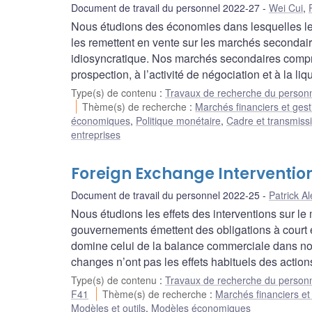
Document de travail du personnel 2022-27
Wei Cui
,
Nous étudions des économies dans lesquelles les 
les remettent en vente sur les marchés secondaire
idiosyncratique. Nos marchés secondaires compren
prospection, à l’activité de négociation et à la liqu
Type(s) de contenu
:
Travaux de recherche du person
Thème(s) de recherche
:
Marchés financiers et gest
économiques
,
Politique monétaire
,
Cadre et transmissi
entreprises
Foreign Exchange Interventions
Document de travail du personnel 2022-25
Patrick A
Nous étudions les effets des interventions sur 
gouvernements émettent des obligations à court 
domine celui de la balance commerciale dans not
changes n’ont pas les effets habituels des actio
Type(s) de contenu
:
Travaux de recherche du person
F41
Thème(s) de recherche
:
Marchés financiers et 
Modèles et outils
,
Modèles économiques