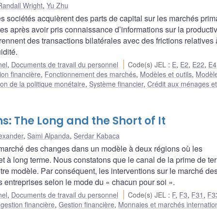
Randall Wright
,
Yu Zhu
sociétés acquièrent des parts de capital sur les marchés prima
s après avoir pris connaissance d’informations sur la productiv
nent des transactions bilatérales avec des frictions relatives 
idité.
nel
,
Documents de travail du personnel
Code(s) JEL
:
E
,
E2
,
E22
,
E4
ion financière
,
Fonctionnement des marchés
,
Modèles et outils
,
Modèl
on de la politique monétaire
,
Système financier
,
Crédit aux ménages et
: The Long and the Short of It
lexander
,
Sami Alpanda
,
Serdar Kabaca
le marché des changes dans un modèle à deux régions où les
et à long terme. Nous constatons que le canal de la prime de te
re modèle. Par conséquent, les interventions sur le marché de
ns entreprises selon le mode du « chacun pour soi ».
nel
,
Documents de travail du personnel
Code(s) JEL
:
F
,
F3
,
F31
,
F3
gestion financière
,
Gestion financière
,
Monnaies et marchés internati