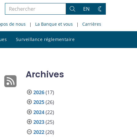
Rechercher
EN
Rechercher
Changez
dans
de
opos de nous
La Banque et vous
Carrières
le
thème
site
Rechercher
ques
Surveillance réglementaire
dans
le
site
Archives
2026
(17)
2025
(26)
2024
(22)
2023
(25)
2022
(20)