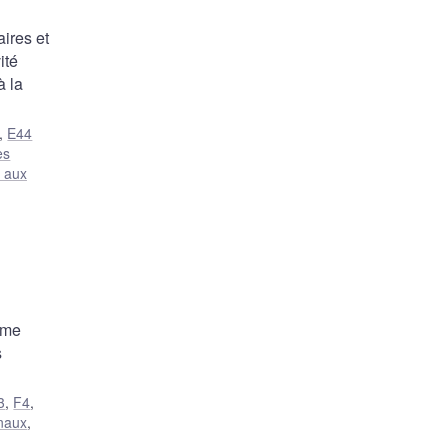
ires et
ité
à la
,
E44
es
 aux
rme
s
3
,
F4
,
onaux
,