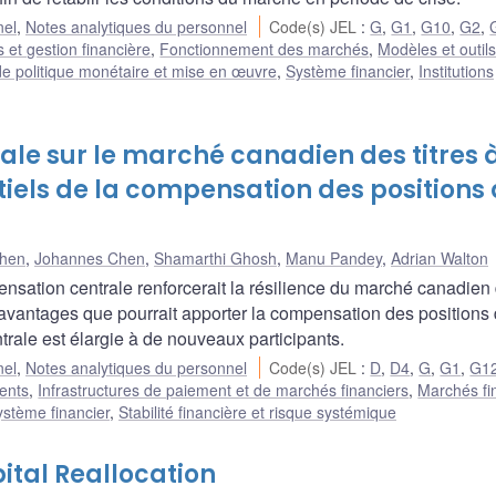
nel
,
Notes analytiques du personnel
Code(s) JEL
:
G
,
G1
,
G10
,
G2
,
 et gestion financière
,
Fonctionnement des marchés
,
Modèles et outil
e politique monétaire et mise en œuvre
,
Système financier
,
Institutions
ale sur le marché canadien des titres 
tiels de la compensation des positions
Chen
,
Johannes Chen
,
Shamarthi Ghosh
,
Manu Pandey
,
Adrian Walton
sation centrale renforcerait la résilience du marché canadien
s avantages que pourrait apporter la compensation des positions
trale est élargie à de nouveaux participants.
nel
,
Notes analytiques du personnel
Code(s) JEL
:
D
,
D4
,
G
,
G1
,
G1
ents
,
Infrastructures de paiement et de marchés financiers
,
Marchés fi
ystème financier
,
Stabilité financière et risque systémique
ital Reallocation