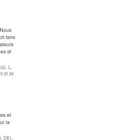
? Nous
t faire
ateurs
ées et
E42
,
L
,
nt et de
is et
ur la
8
,
D81
,