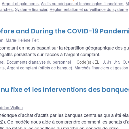
:
Argent et paiements
,
Actifs numériques et technologies financières
,
M
marchés
,
Système financier
,
Réglementation et surveillance du système
efore and During the COVID-19 Pandem
en
,
Marie-Hélène Felt
comptant en nous basant sur la répartition géographique des gu
atifs persistants sur l’accès à l’argent comptant.
nel
,
Documents d'analyse du personnel
Code(s) JEL
:
J
,
J1
,
J15
,
O
,
nts
,
Argent comptant (billets de banque)
,
Marchés financiers et gestion
enu fixe et les interventions des banque
drian Walton
orique d’achat d’actifs par les banques centrales qui a été él
22). Ce modèle nous aide à comprendre comment les achats d’a
fin de rétablir les conditions du marché en période de crise.