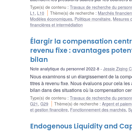
Type(s) de contenu
:
Travaux de recherche du person
L1
,
L10
Thème(s) de recherche
:
Marchés financiers
Modèles économiques
,
Politique monétaire
,
Mesures d
financières et intermédiation
Élargir la compensation centr
revenu fixe : avantages poten
bilan
Note analytique du personnel 2022-8
Jessie Ziqing 
Nous examinons si un élargissement de la compen
titres à revenu fixe. Nous évaluons pour cela le
bilan dans des situations où la compensation cen
Type(s) de contenu
:
Travaux de recherche du person
G21
,
G29
Thème(s) de recherche
:
Argent et paiem
et gestion financière
,
Fonctionnement des marchés
,
S
Endogenous Liquidity and Cap