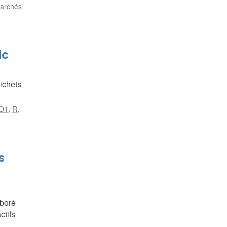
archés
ic
ichets
O1
,
R
,
s
aboré
ctifs