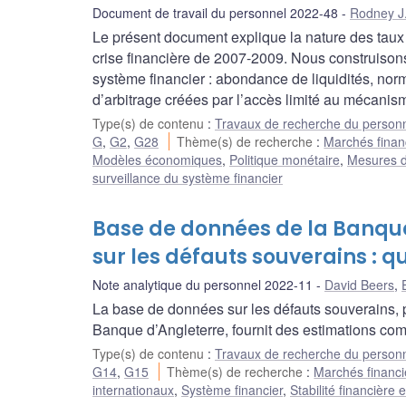
Document de travail du personnel 2022-48
Rodney J.
Le présent document explique la nature des taux 
crise financière de 2007-2009. Nous construiso
système financier : abondance de liquidités, nor
d’arbitrage créées par l’accès limité au mécanism
Type(s) de contenu
:
Travaux de recherche du person
G
,
G2
,
G28
Thème(s) de recherche
:
Marchés financ
Modèles économiques
,
Politique monétaire
,
Mesures d
surveillance du système financier
Base de données de la Banqu
sur les défauts souverains : q
Note analytique du personnel 2022-11
David Beers
,
La base de données sur les défauts souverains, p
Banque d’Angleterre, fournit des estimations co
Type(s) de contenu
:
Travaux de recherche du person
G14
,
G15
Thème(s) de recherche
:
Marchés financie
internationaux
,
Système financier
,
Stabilité financière