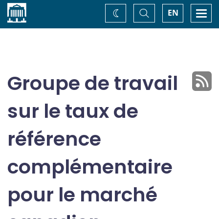
Accueil
Basculer
Togg
EN
Changez
la
navi
recherche
de
thème
Groupe de travail
sur le taux de
référence
complémentaire
pour le marché