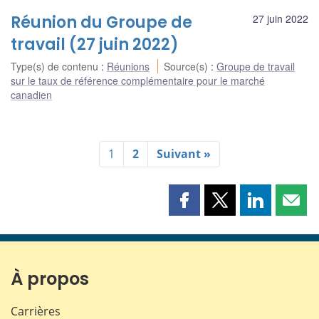
Réunion du Groupe de
27 juin 2022
travail (27 juin 2022)
Type(s) de contenu
:
Réunions
Source(s)
:
Groupe de travail
sur le taux de référence complémentaire pour le marché
canadien
1
2
Suivant »
Partager
Partager
Partager
Part
cette
cette
cette
cette
page
page
page
page
sur
sur
sur
par
Facebook
X
LinkedIn
courr
À propos
Carrières