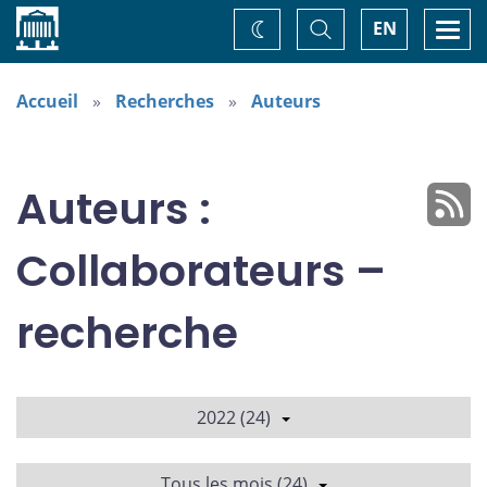
Accueil
Basculer
Togg
EN
Changez
la
navi
recherche
de
thème
Accueil
Recherches
Auteurs
Auteurs :
Collaborateurs –
recherche
2022 (24)
Tous les mois (24)