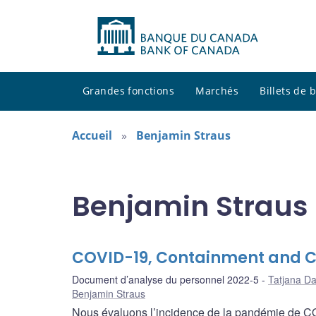
Grandes fonctions
Marchés
Billets de
Accueil
Benjamin Straus
Benjamin Straus 
COVID-19, Containment and 
Document d’analyse du personnel 2022-5
Tatjana D
Benjamin Straus
Nous évaluons l’incidence de la pandémie de COV