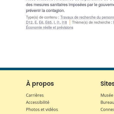
des mesures sanitaires imposées par le gouverne
prévenir la contagion.
Type(s) de contenu
:
Travaux de recherche du person
D12
,
E
,
E6
,
E65
,
I
,
I1
,
I18
Thème(s) de recherche
:
Économie réelle et prévisions
À propos
Sites
Carrières
Musée 
Accessibilité
Bureau
Photos et vidéos
Conne