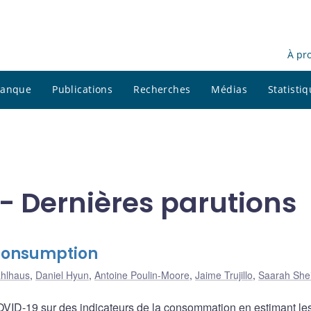
À pr
 banque
Publications
Recherches
Médias
Statisti
- Dernières parutions
Consumption
ahlhaus
,
Daniel Hyun
,
Antoine Poulin-Moore
,
Jaime Trujillo
,
Saarah She
ID-19 sur des indicateurs de la consommation en estimant les