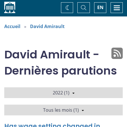
Accueil
Basculer
Togg
EN
Changez
la
navi
recherche
de
thème
Accueil
David Amirault
David Amirault -
Dernières parutions
2022 (1)
Tous les mois (1)
Has wage setting changed in