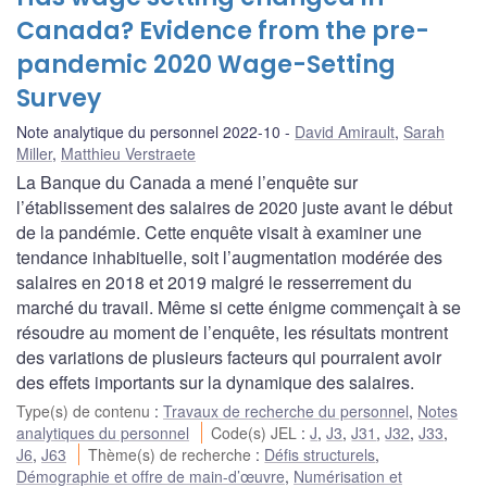
Canada? Evidence from the pre-
pandemic 2020 Wage-Setting
Survey
Note analytique du personnel 2022-10
David Amirault
,
Sarah
Miller
,
Matthieu Verstraete
La Banque du Canada a mené l’enquête sur
l’établissement des salaires de 2020 juste avant le début
de la pandémie. Cette enquête visait à examiner une
tendance inhabituelle, soit l’augmentation modérée des
salaires en 2018 et 2019 malgré le resserrement du
marché du travail. Même si cette énigme commençait à se
résoudre au moment de l’enquête, les résultats montrent
des variations de plusieurs facteurs qui pourraient avoir
des effets importants sur la dynamique des salaires.
Type(s) de contenu
:
Travaux de recherche du personnel
,
Notes
analytiques du personnel
Code(s) JEL
:
J
,
J3
,
J31
,
J32
,
J33
,
J6
,
J63
Thème(s) de recherche
:
Défis structurels
,
Démographie et offre de main-d’œuvre
,
Numérisation et