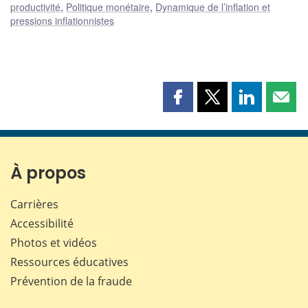
productivité
,
Politique monétaire
,
Dynamique de l’inflation et
pressions inflationnistes
Partager
Partager
Partager
Part
cette
cette
cette
cette
page
page
page
page
sur
sur
sur
par
Facebook
X
LinkedIn
courr
À propos
Carrières
Accessibilité
Photos et vidéos
Ressources éducatives
Prévention de la fraude