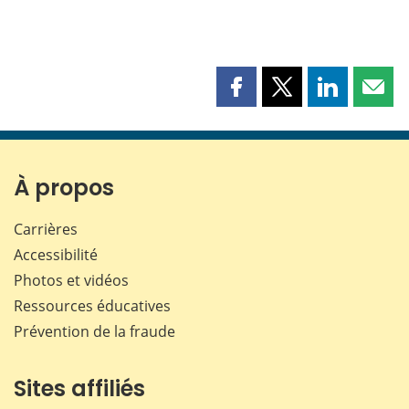
Partager
Partager
Partager
Part
cette
cette
cette
cette
page
page
page
page
sur
sur
sur
par
Facebook
X
LinkedIn
courr
À propos
Carrières
Accessibilité
Photos et vidéos
Ressources éducatives
Prévention de la fraude
Sites affiliés