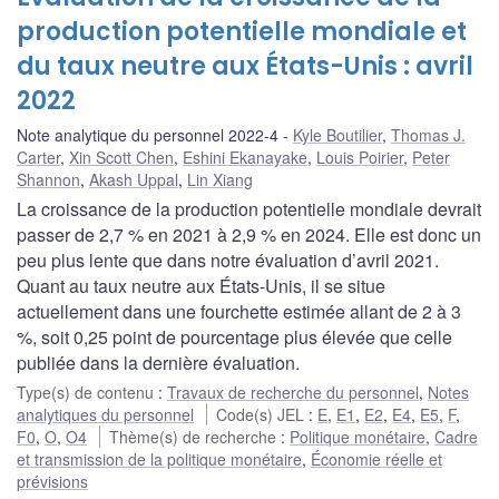
production potentielle mondiale et
du taux neutre aux États-Unis : avril
2022
Note analytique du personnel 2022-4
Kyle Boutilier
,
Thomas J.
Carter
,
Xin Scott Chen
,
Eshini Ekanayake
,
Louis Poirier
,
Peter
Shannon
,
Akash Uppal
,
Lin Xiang
La croissance de la production potentielle mondiale devrait
passer de 2,7 % en 2021 à 2,9 % en 2024. Elle est donc un
peu plus lente que dans notre évaluation d’avril 2021.
Quant au taux neutre aux États-Unis, il se situe
actuellement dans une fourchette estimée allant de 2 à 3
%, soit 0,25 point de pourcentage plus élevée que celle
publiée dans la dernière évaluation.
Type(s) de contenu
:
Travaux de recherche du personnel
,
Notes
analytiques du personnel
Code(s) JEL
:
E
,
E1
,
E2
,
E4
,
E5
,
F
,
F0
,
O
,
O4
Thème(s) de recherche
:
Politique monétaire
,
Cadre
et transmission de la politique monétaire
,
Économie réelle et
prévisions