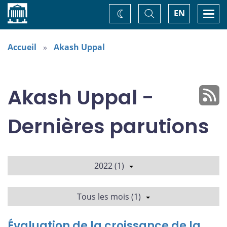
Accueil
Basculer
Togg
EN
Changez
la
navi
recherche
de
thème
Accueil
Akash Uppal
Akash Uppal -
Dernières parutions
2022 (1)
Tous les mois (1)
Évaluation de la croissance de la