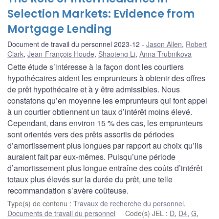
Selection Markets: Evidence from
Mortgage Lending
Document de travail du personnel 2023-12
Jason Allen
,
Robert
Clark
,
Jean-François Houde
,
Shaoteng Li
,
Anna Trubnikova
Cette étude s’intéresse à la façon dont les courtiers
hypothécaires aident les emprunteurs à obtenir des offres
de prêt hypothécaire et à y être admissibles. Nous
constatons qu’en moyenne les emprunteurs qui font appel
à un courtier obtiennent un taux d’intérêt moins élevé.
Cependant, dans environ 15 % des cas, les emprunteurs
sont orientés vers des prêts assortis de périodes
d’amortissement plus longues par rapport au choix qu’ils
auraient fait par eux-mêmes. Puisqu’une période
d’amortissement plus longue entraîne des coûts d’intérêt
totaux plus élevés sur la durée du prêt, une telle
recommandation s’avère coûteuse.
Type(s) de contenu
:
Travaux de recherche du personnel
,
Documents de travail du personnel
Code(s) JEL
:
D
,
D4
,
G
,