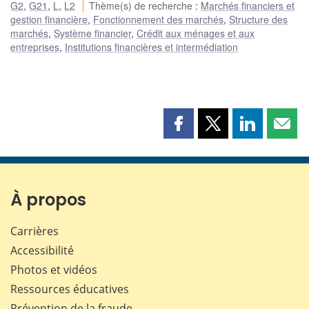
G2
,
G21
,
L
,
L2
Thème(s) de recherche
:
Marchés financiers et
gestion financière
,
Fonctionnement des marchés
,
Structure des
marchés
,
Système financier
,
Crédit aux ménages et aux
entreprises
,
Institutions financières et intermédiation
Partager
Partager
Partager
Part
cette
cette
cette
cette
page
page
page
page
sur
sur
sur
par
Facebook
X
LinkedIn
courr
À propos
Carrières
Accessibilité
Photos et vidéos
Ressources éducatives
Prévention de la fraude