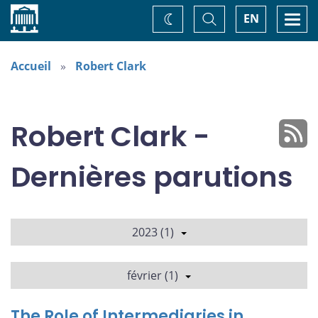
Accueil
Basculer
Togg
EN
Changez
la
navi
recherche
de
thème
Accueil
Robert Clark
Robert Clark -
Dernières parutions
2023 (1)
février (1)
The Role of Intermediaries in