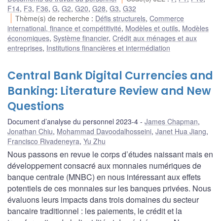
F14
,
F3
,
F36
,
G
,
G2
,
G20
,
G28
,
G3
,
G32
Thème(s) de recherche
:
Défis structurels
,
Commerce
international, finance et compétitivité
,
Modèles et outils
,
Modèles
économiques
,
Système financier
,
Crédit aux ménages et aux
entreprises
,
Institutions financières et intermédiation
Central Bank Digital Currencies and
Banking: Literature Review and New
Questions
Document d’analyse du personnel 2023-4
James Chapman
,
Jonathan Chiu
,
Mohammad Davoodalhosseini
,
Janet Hua Jiang
,
Francisco Rivadeneyra
,
Yu Zhu
Nous passons en revue le corps d’études naissant mais en
développement consacré aux monnaies numériques de
banque centrale (MNBC) en nous intéressant aux effets
potentiels de ces monnaies sur les banques privées. Nous
évaluons leurs impacts dans trois domaines du secteur
bancaire traditionnel : les paiements, le crédit et la