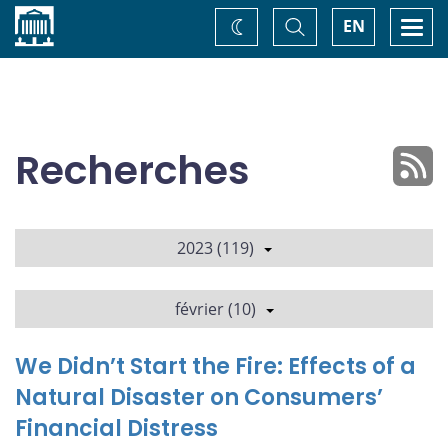
Accueil
Basculer
Togg
EN
Changez
la
navi
recherche
de
thème
Recherches
2023 (119)
février (10)
We Didn’t Start the Fire: Effects of a
Natural Disaster on Consumers’
Financial Distress