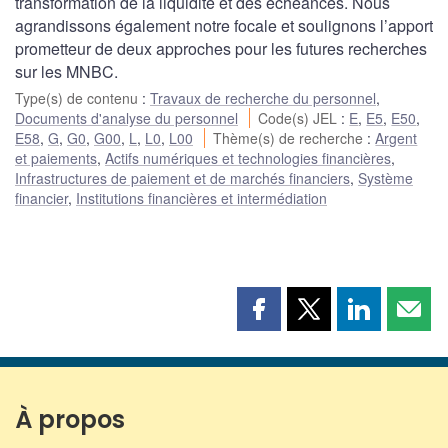
transformation de la liquidité et des échéances. Nous
agrandissons également notre focale et soulignons l’apport
prometteur de deux approches pour les futures recherches
sur les MNBC.
Type(s) de contenu
:
Travaux de recherche du personnel
,
Documents d'analyse du personnel
Code(s) JEL
:
E
,
E5
,
E50
,
E58
,
G
,
G0
,
G00
,
L
,
L0
,
L00
Thème(s) de recherche
:
Argent
et paiements
,
Actifs numériques et technologies financières
,
Infrastructures de paiement et de marchés financiers
,
Système
financier
,
Institutions financières et intermédiation
Partager
Partager
Partager
Part
cette
cette
cette
cette
page
page
page
page
sur
sur
sur
par
Facebook
X
LinkedIn
courr
À propos