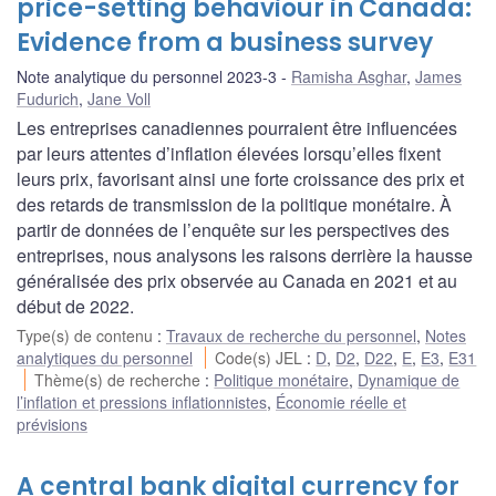
price-setting behaviour in Canada:
Evidence from a business survey
Note analytique du personnel 2023-3
Ramisha Asghar
,
James
Fudurich
,
Jane Voll
Les entreprises canadiennes pourraient être influencées
par leurs attentes d’inflation élevées lorsqu’elles fixent
leurs prix, favorisant ainsi une forte croissance des prix et
des retards de transmission de la politique monétaire. À
partir de données de l’enquête sur les perspectives des
entreprises, nous analysons les raisons derrière la hausse
généralisée des prix observée au Canada en 2021 et au
début de 2022.
Type(s) de contenu
:
Travaux de recherche du personnel
,
Notes
analytiques du personnel
Code(s) JEL
:
D
,
D2
,
D22
,
E
,
E3
,
E31
Thème(s) de recherche
:
Politique monétaire
,
Dynamique de
l’inflation et pressions inflationnistes
,
Économie réelle et
prévisions
A central bank digital currency for