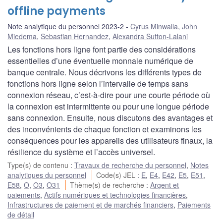
offline payments
Note analytique du personnel 2023-2
Cyrus Minwalla
,
John
Miedema
,
Sebastian Hernandez
,
Alexandra Sutton-Lalani
Les fonctions hors ligne font partie des considérations
essentielles d’une éventuelle monnaie numérique de
banque centrale. Nous décrivons les différents types de
fonctions hors ligne selon l’intervalle de temps sans
connexion réseau, c’est-à-dire pour une courte période où
la connexion est intermittente ou pour une longue période
sans connexion. Ensuite, nous discutons des avantages et
des inconvénients de chaque fonction et examinons les
conséquences pour les appareils des utilisateurs finaux, la
résilience du système et l’accès universel.
Type(s) de contenu
:
Travaux de recherche du personnel
,
Notes
analytiques du personnel
Code(s) JEL
:
E
,
E4
,
E42
,
E5
,
E51
,
E58
,
O
,
O3
,
O31
Thème(s) de recherche
:
Argent et
paiements
,
Actifs numériques et technologies financières
,
Infrastructures de paiement et de marchés financiers
,
Paiements
de détail