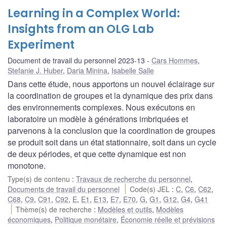
Learning in a Complex World:
Insights from an OLG Lab
Experiment
Document de travail du personnel 2023-13
Cars Hommes
,
Stefanie J. Huber
,
Daria Minina
,
Isabelle Salle
Dans cette étude, nous apportons un nouvel éclairage sur
la coordination de groupes et la dynamique des prix dans
des environnements complexes. Nous exécutons en
laboratoire un modèle à générations imbriquées et
parvenons à la conclusion que la coordination de groupes
se produit soit dans un état stationnaire, soit dans un cycle
de deux périodes, et que cette dynamique est non
monotone.
Type(s) de contenu
:
Travaux de recherche du personnel
,
Documents de travail du personnel
Code(s) JEL
:
C
,
C6
,
C62
,
C68
,
C9
,
C91
,
C92
,
E
,
E1
,
E13
,
E7
,
E70
,
G
,
G1
,
G12
,
G4
,
G41
Thème(s) de recherche
:
Modèles et outils
,
Modèles
économiques
,
Politique monétaire
,
Économie réelle et prévisions