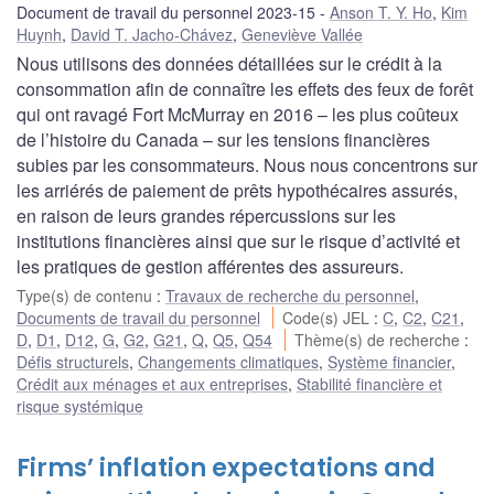
Document de travail du personnel 2023-15
Anson T. Y. Ho
,
Kim
Huynh
,
David T. Jacho-Chávez
,
Geneviève Vallée
Nous utilisons des données détaillées sur le crédit à la
consommation afin de connaître les effets des feux de forêt
qui ont ravagé Fort McMurray en 2016 – les plus coûteux
de l’histoire du Canada – sur les tensions financières
subies par les consommateurs. Nous nous concentrons sur
les arriérés de paiement de prêts hypothécaires assurés,
en raison de leurs grandes répercussions sur les
institutions financières ainsi que sur le risque d’activité et
les pratiques de gestion afférentes des assureurs.
Type(s) de contenu
:
Travaux de recherche du personnel
,
Documents de travail du personnel
Code(s) JEL
:
C
,
C2
,
C21
,
D
,
D1
,
D12
,
G
,
G2
,
G21
,
Q
,
Q5
,
Q54
Thème(s) de recherche
:
Défis structurels
,
Changements climatiques
,
Système financier
,
Crédit aux ménages et aux entreprises
,
Stabilité financière et
risque systémique
Firms’ inflation expectations and