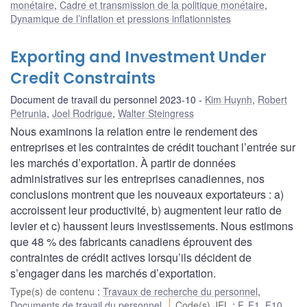
monétaire
,
Cadre et transmission de la politique monétaire
,
Dynamique de l’inflation et pressions inflationnistes
Exporting and Investment Under
Credit Constraints
Document de travail du personnel 2023-10
Kim Huynh
,
Robert
Petrunia
,
Joel Rodrigue
,
Walter Steingress
Nous examinons la relation entre le rendement des
entreprises et les contraintes de crédit touchant l’entrée sur
les marchés d’exportation. À partir de données
administratives sur les entreprises canadiennes, nos
conclusions montrent que les nouveaux exportateurs : a)
accroissent leur productivité, b) augmentent leur ratio de
levier et c) haussent leurs investissements. Nous estimons
que 48 % des fabricants canadiens éprouvent des
contraintes de crédit actives lorsqu’ils décident de
s’engager dans les marchés d’exportation.
Type(s) de contenu
:
Travaux de recherche du personnel
,
Documents de travail du personnel
Code(s) JEL
:
F
,
F1
,
F10
,