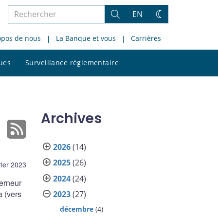
Rechercher
EN
Rechercher
Changez
dans
de
opos de nous
La Banque et vous
Carrières
le
thème
site
Rechercher
ques
Surveillance réglementaire
dans
le
site
Archives
2026
(14)
2025
(26)
rier 2023
2024
(24)
erneur
a (vers
2023
(27)
décembre
(4)