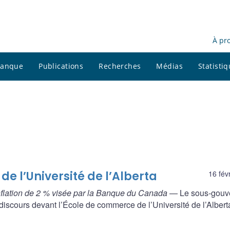
À pr
 banque
Publications
Recherches
Médias
Statisti
e l’Université de l’Alberta
16 fév
inflation de 2 % visée par la Banque du Canada
— Le sous-gouv
scours devant l’École de commerce de l’Université de l’Albert