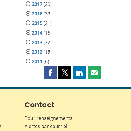
2017
(29)
2016
(32)
2015
(21)
2014
(15)
2013
(22)
2012
(19)
2011
(6)
Partager
Partager
Partager
Partager
cette
cette
cette
cette
page
page
page
page
sur
sur
sur
par
Facebook
X
LinkedIn
courriel
Contact
Pour renseignements
s
Alertes par courriel