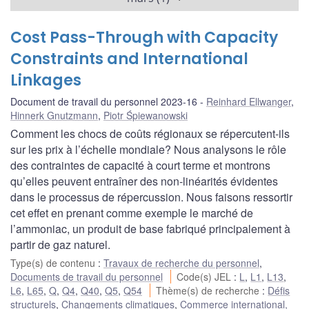
Cost Pass-Through with Capacity
Constraints and International
Linkages
Document de travail du personnel 2023-16
Reinhard Ellwanger
,
Hinnerk Gnutzmann
,
Piotr Śpiewanowski
Comment les chocs de coûts régionaux se répercutent-ils
sur les prix à l’échelle mondiale? Nous analysons le rôle
des contraintes de capacité à court terme et montrons
qu’elles peuvent entraîner des non-linéarités évidentes
dans le processus de répercussion. Nous faisons ressortir
cet effet en prenant comme exemple le marché de
l’ammoniac, un produit de base fabriqué principalement à
partir de gaz naturel.
Type(s) de contenu
:
Travaux de recherche du personnel
,
Documents de travail du personnel
Code(s) JEL
:
L
,
L1
,
L13
,
L6
,
L65
,
Q
,
Q4
,
Q40
,
Q5
,
Q54
Thème(s) de recherche
:
Défis
structurels
,
Changements climatiques
,
Commerce international,