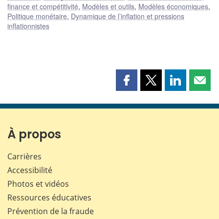
finance et compétitivité
,
Modèles et outils
,
Modèles économiques
,
Politique monétaire
,
Dynamique de l’inflation et pressions
inflationnistes
Partager
Partager
Partager
Part
cette
cette
cette
cette
page
page
page
page
sur
sur
sur
par
Facebook
X
LinkedIn
courr
À propos
Carrières
Accessibilité
Photos et vidéos
Ressources éducatives
Prévention de la fraude