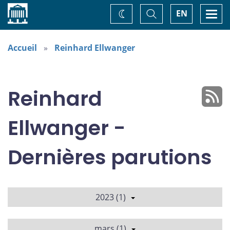
Accueil
Basculer
Togg
EN
Changez
la
navi
recherche
de
thème
Accueil
Reinhard Ellwanger
Reinhard
Ellwanger -
Dernières parutions
2023 (1)
mars (1)