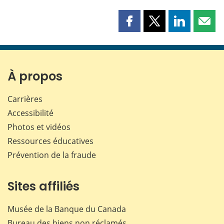
Partager
Partager
Partager
Part
cette
cette
cette
cette
page
page
page
page
sur
sur
sur
par
Facebook
X
LinkedIn
courr
À propos
Carrières
Accessibilité
Photos et vidéos
Ressources éducatives
Prévention de la fraude
Sites affiliés
Musée de la Banque du Canada
Bureau des biens non réclamés