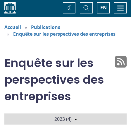
Accueil
Basculer
Togg
EN
Changez
la
navi
recherche
de
thème
Accueil
Publications
Enquête sur les perspectives des entreprises
Enquête sur les
perspectives des
entreprises
2023 (4)