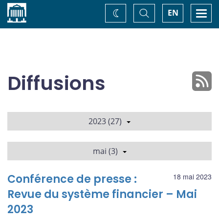
Accueil
Basculer
Togg
EN
Changez
la
navi
recherche
de
thème
Diffusions
2023 (27)
mai (3)
Conférence de presse :
18 mai 2023
Revue du système financier – Mai
2023