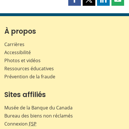
Partager
Partager
Partager
Part
cette
cette
cette
cette
page
page
page
page
sur
sur
sur
par
Facebook
X
LinkedIn
courr
À propos
Carrières
Accessibilité
Photos et vidéos
Ressources éducatives
Prévention de la fraude
Sites affiliés
Musée de la Banque du Canada
Bureau des biens non réclamés
Connexion
FSP