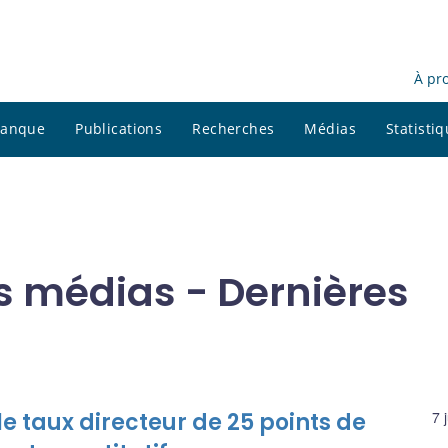
À pr
 banque
Publications
Recherches
Médias
Statisti
es médias - Dernières
 taux directeur de 25 points de
7 