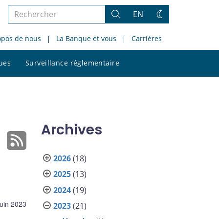
Rechercher
EN
Rechercher
Changez
dans
de
opos de nous
La Banque et vous
Carrières
le
thème
site
Rechercher
ques
Surveillance réglementaire
dans
le
site
Archives
2026
(18)
2025
(13)
2024
(19)
juin 2023
2023
(21)