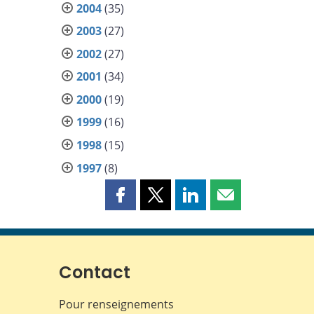
2004
(35)
2003
(27)
2002
(27)
2001
(34)
2000
(19)
1999
(16)
1998
(15)
1997
(8)
Partager
Partager
Partager
Partager
cette
cette
cette
cette
page
page
page
page
sur
sur
sur
par
Facebook
X
LinkedIn
courriel
Contact
Pour renseignements