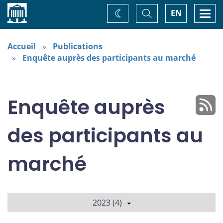
Accueil
Basculer
Togg
EN
Changez
la
navi
recherche
de
thème
Accueil
Publications
Enquête auprès des participants au marché
Enquête auprès
des participants au
marché
2023 (4)