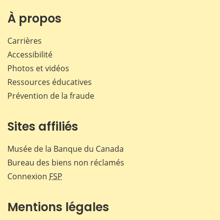
sur
sur
sur
par
Facebook
X
LinkedIn
courr
À propos
Carrières
Accessibilité
Photos et vidéos
Ressources éducatives
Prévention de la fraude
Sites affiliés
Musée de la Banque du Canada
Bureau des biens non réclamés
Connexion
FSP
Mentions légales