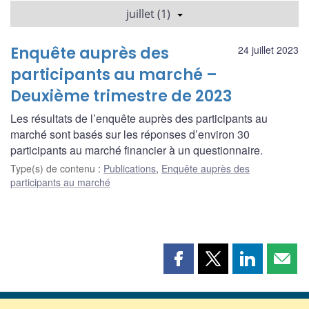
juillet (1)
Enquête auprès des
24 juillet 2023
participants au marché –
Deuxième trimestre de 2023
Les résultats de l’enquête auprès des participants au
marché sont basés sur les réponses d’environ 30
participants au marché financier à un questionnaire.
Type(s) de contenu
:
Publications
,
Enquête auprès des
participants au marché
Partager
Partager
Partager
Part
cette
cette
cette
cette
page
page
page
page