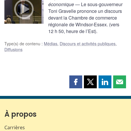
économique
— Le sous-gouverneur
Toni Gravelle prononce un discours
devant la Chambre de commerce
régionale de Windsor-Essex. (vers
12 h 50, heure de l’Est).
Type(s) de contenu
:
Médias
,
Discours et activités publiques
,
Diffusions
Partager
Partager
Partager
Part
cette
cette
cette
cette
page
page
page
page
sur
sur
sur
par
Facebook
X
LinkedIn
courr
À propos
Carrières