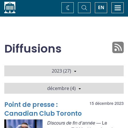
Accueil
Basculer
Togg
EN
Changez
la
navi
recherche
de
thème
Diffusions
2023 (27)
décembre (4)
Point de presse :
15 décembre 2023
Canadian Club Toronto
Discours de fin d’année
— Le