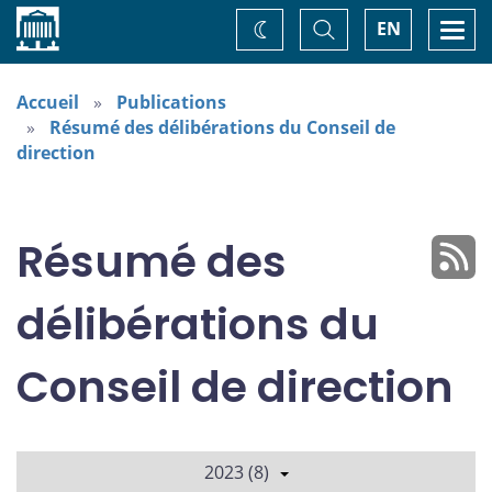
Accueil
Basculer
Togg
EN
Changez
la
navi
recherche
de
thème
Accueil
Publications
Résumé des délibérations du Conseil de
direction
Résumé des
délibérations du
Conseil de direction
2023 (8)