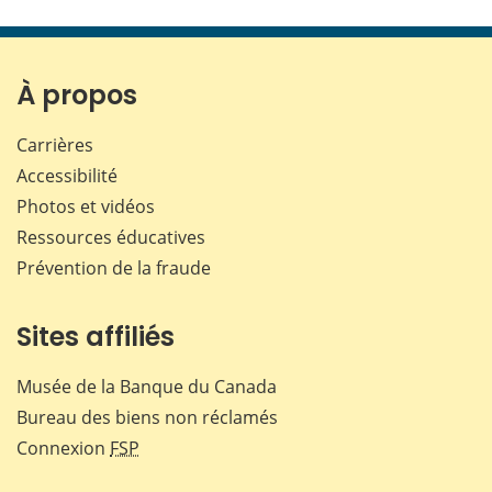
cette
cette
cette
cette
page
page
page
page
sur
sur
sur
par
Facebook
X
LinkedIn
courr
À propos
Carrières
Accessibilité
Photos et vidéos
Ressources éducatives
Prévention de la fraude
Sites affiliés
Musée de la Banque du Canada
Bureau des biens non réclamés
Connexion
FSP