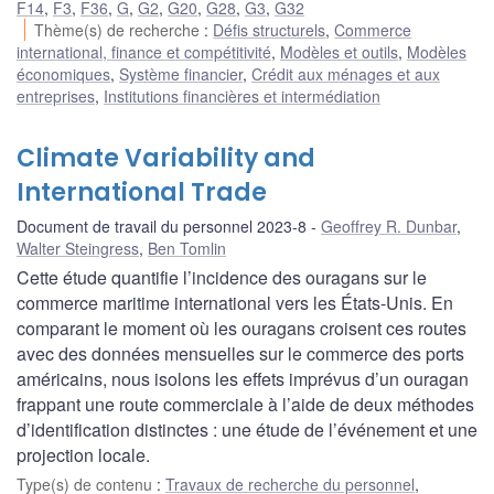
F14
,
F3
,
F36
,
G
,
G2
,
G20
,
G28
,
G3
,
G32
Thème(s) de recherche
:
Défis structurels
,
Commerce
international, finance et compétitivité
,
Modèles et outils
,
Modèles
économiques
,
Système financier
,
Crédit aux ménages et aux
entreprises
,
Institutions financières et intermédiation
Climate Variability and
International Trade
Document de travail du personnel 2023-8
Geoffrey R. Dunbar
,
Walter Steingress
,
Ben Tomlin
Cette étude quantifie l’incidence des ouragans sur le
commerce maritime international vers les États-Unis. En
comparant le moment où les ouragans croisent ces routes
avec des données mensuelles sur le commerce des ports
américains, nous isolons les effets imprévus d’un ouragan
frappant une route commerciale à l’aide de deux méthodes
d’identification distinctes : une étude de l’événement et une
projection locale.
Type(s) de contenu
:
Travaux de recherche du personnel
,