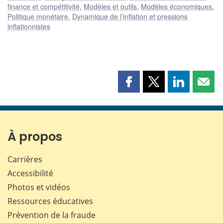
finance et compétitivité
,
Modèles et outils
,
Modèles économiques
,
Politique monétaire
,
Dynamique de l’inflation et pressions
inflationnistes
Partager
Partager
Partager
Part
cette
cette
cette
cette
page
page
page
page
sur
sur
sur
par
Facebook
X
LinkedIn
courr
À propos
Carrières
Accessibilité
Photos et vidéos
Ressources éducatives
Prévention de la fraude