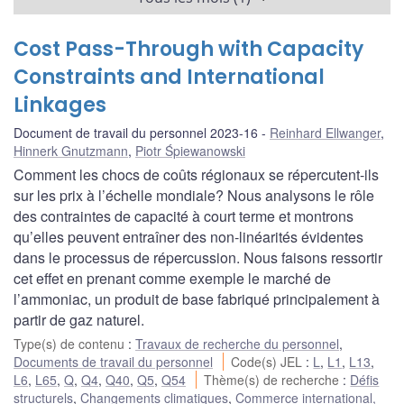
Cost Pass-Through with Capacity
Constraints and International
Linkages
Document de travail du personnel 2023-16
Reinhard Ellwanger
,
Hinnerk Gnutzmann
,
Piotr Śpiewanowski
Comment les chocs de coûts régionaux se répercutent-ils
sur les prix à l’échelle mondiale? Nous analysons le rôle
des contraintes de capacité à court terme et montrons
qu’elles peuvent entraîner des non-linéarités évidentes
dans le processus de répercussion. Nous faisons ressortir
cet effet en prenant comme exemple le marché de
l’ammoniac, un produit de base fabriqué principalement à
partir de gaz naturel.
Type(s) de contenu
:
Travaux de recherche du personnel
,
Documents de travail du personnel
Code(s) JEL
:
L
,
L1
,
L13
,
L6
,
L65
,
Q
,
Q4
,
Q40
,
Q5
,
Q54
Thème(s) de recherche
:
Défis
structurels
,
Changements climatiques
,
Commerce international,