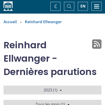
Accueil
Basculer
Togg
EN
Changez
la
navi
recherche
de
thème
Accueil
Reinhard Ellwanger
Reinhard
Ellwanger -
Dernières parutions
2023 (1)
Tous les mois (1)