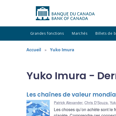
Grandes fonctions
Marchés
Billets de
Accueil
Yuko Imura
Yuko Imura - Der
Les chaînes de valeur mondia
Patrick Alexander
,
Chris D'Souza
,
Yuk
Les choses qu’on achète sont le f
planète. Comprendre ces connexio