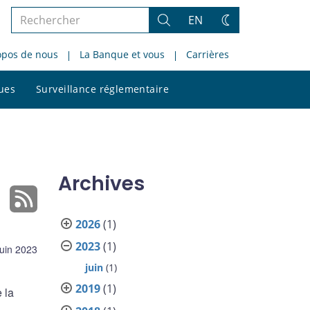
Rechercher
EN
Rechercher
Changez
dans
de
opos de nous
La Banque et vous
Carrières
le
thème
site
Rechercher
ques
Surveillance réglementaire
dans
le
site
Archives
2026
(1)
2023
(1)
juin 2023
juin
(1)
2019
(1)
 la