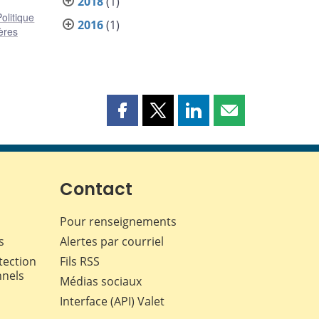
2018
(1)
Politique
2016
(1)
ères
Partager
Partager
Partager
Partager
cette
cette
cette
cette
page
page
page
page
sur
sur
sur
par
Facebook
X
LinkedIn
courriel
Contact
Pour renseignements
s
Alertes par courriel
tection
Fils RSS
nnels
Médias sociaux
Interface (API) Valet