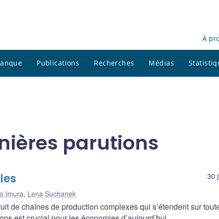
À pr
 banque
Publications
Recherches
Médias
Statisti
nières parutions
les
30 
o Imura
,
Lena Suchanek
ruit de chaînes de production complexes qui s’étendent sur toute
ns est crucial pour les économies d’aujourd’hui.