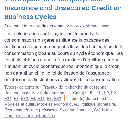
Insurance and Unsecured Credit on
Business Cycles
Document de travail du personnel 2023-22
Michael Irwin
Cette étude porte sur la façon dont le crédit à la
consommation non garanti influence la capacité des
politiques d’assurance-emploi à lisser les fluctuations de la
consommation globale au cours du cycle économique. Les
résultats obtenus à partir d’un modèle d’équilibre général
simulant un cycle économique réel montrent que le crédit
non garanti amplifie l’effet de lissage de l’assurance-
emploi sur les fluctuations cycliques de la consommation.
Type(s) de contenu
:
Travaux de recherche du personnel
,
Documents de travail du personnel
Code(s) JEL
:
E
,
E2
,
E21
,
E24
,
E3
,
E32
,
E4
,
E44
,
E6
,
E62
Thème(s) de recherche
:
Modèles et outils
,
Modèles économiques
,
Politique monétaire
,
Économie réelle et prévisions
,
Système financier
,
Crédit aux
ménages et aux entreprises