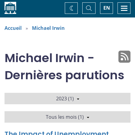
Accueil
Basculer
Togg
EN
Changez
la
navi
recherche
de
thème
Accueil
Michael Irwin
Michael Irwin -
Dernières parutions
2023 (1)
Tous les mois (1)
The Impact of Unemployment