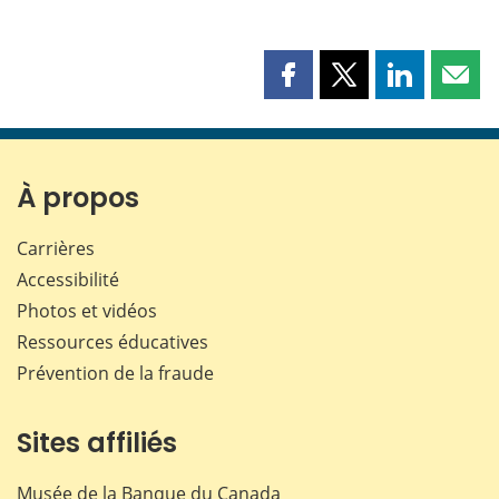
Partager
Partager
Partager
Part
cette
cette
cette
cette
page
page
page
page
sur
sur
sur
par
Facebook
X
LinkedIn
courr
À propos
Carrières
Accessibilité
Photos et vidéos
Ressources éducatives
Prévention de la fraude
Sites affiliés
Musée de la Banque du Canada