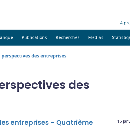
À pr
 banque
Publications
Recherches
Médias
Statisti
 perspectives des entreprises
perspectives des
des entreprises – Quatrième
15 jan