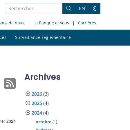
Rechercher
EN
Rechercher
Changez
dans
de
opos de nous
La Banque et vous
Carrières
le
thème
site
Rechercher
ques
Surveillance réglementaire
dans
le
site
Archives
2026
(3)
2025
(4)
2024
(4)
vier 2024
octobre
(1)