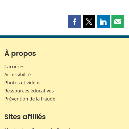
Partager
Partager
Partager
Part
cette
cette
cette
cette
page
page
page
page
sur
sur
sur
par
Facebook
X
LinkedIn
courr
À propos
Carrières
Accessibilité
Photos et vidéos
Ressources éducatives
Prévention de la fraude
Sites affiliés