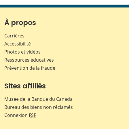
cette
cette
cette
cette
page
page
page
page
sur
sur
sur
par
Facebook
X
LinkedIn
courr
À propos
Carrières
Accessibilité
Photos et vidéos
Ressources éducatives
Prévention de la fraude
Sites affiliés
Musée de la Banque du Canada
Bureau des biens non réclamés
Connexion
FSP