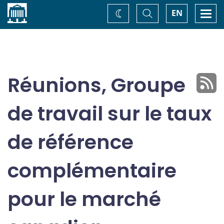
Accueil
Basculer
Togg
EN
Changez
la
navi
recherche
de
thème
Réunions, Groupe
de travail sur le taux
de référence
complémentaire
pour le marché