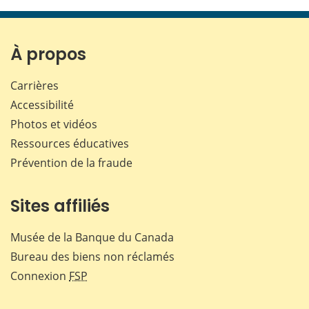
cette
cette
cette
cette
page
page
page
page
sur
sur
sur
par
Facebook
X
LinkedIn
courr
À propos
Carrières
Accessibilité
Photos et vidéos
Ressources éducatives
Prévention de la fraude
Sites affiliés
Musée de la Banque du Canada
Bureau des biens non réclamés
Connexion
FSP