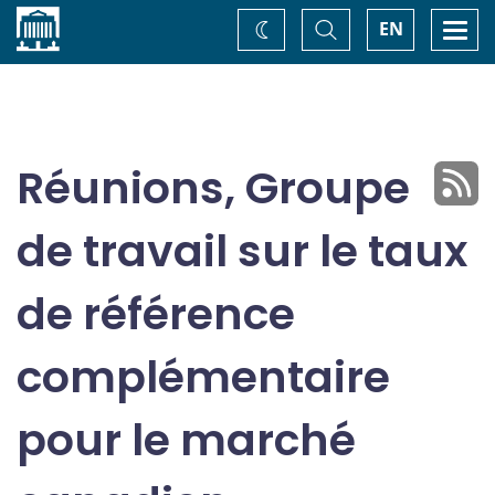
Accueil
Basculer
Togg
EN
Changez
la
navi
recherche
de
thème
Réunions, Groupe
de travail sur le taux
de référence
complémentaire
pour le marché