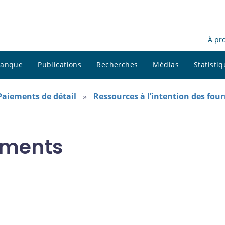
À pr
 banque
Publications
Recherches
Médias
Statisti
Paiements de détail
Ressources à l’intention des fou
uments