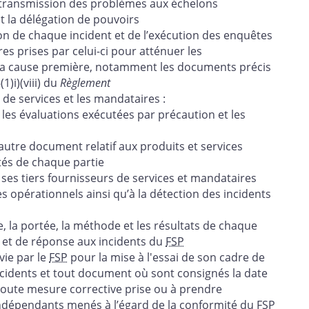
a transmission des problèmes aux échelons
t la délégation de pouvoirs
ion de chaque incident et de l’exécution des enquêtes
es prises par celui-ci pour atténuer les
er la cause première, notamment les documents précis
1)i)(viii) du
Règlement
 de services et les mandataires :
es évaluations exécutées par précaution et les
 autre document relatif aux produits et services
ités de chaque partie
 ses tiers fournisseurs de services et mandataires
es opérationnels ainsi qu’à la détection des incidents
 la portée, la méthode et les résultats de chaque
 et de réponse aux incidents du
FSP
vie par le
FSP
pour la mise à l'essai de son cadre de
ncidents et tout document où sont consignés la date
e toute mesure corrective prise ou à prendre
ndépendants menés à l’égard de la conformité du
FSP