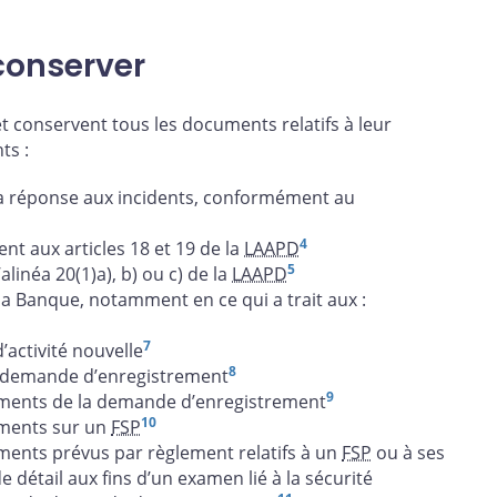
conserver
t conservent tous les documents relatifs à leur
ts :
 la réponse aux incidents, conformément au
4
nt aux articles 18 et 19 de la
LAAPD
5
linéa 20(1)a), b) ou c) de la
LAAPD
a Banque, notamment en ce qui a trait aux :
7
activité nouvelle
8
a demande d’enregistrement
9
ements de la demande d’enregistrement
10
ements sur un
FSP
ments prévus par règlement relatifs à un
FSP
ou à ses
 détail aux fins d’un examen lié à la sécurité