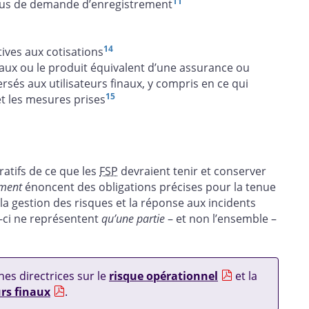
11
ssus de demande d’enregistrement
14
ves aux cotisations
inaux ou le produit équivalent d’une assurance ou
rsés aux utilisateurs finaux, y compris en ce qui
15
et les mesures prises
ratifs de ce que les
FSP
devraient tenir et conserver
ment
énoncent des obligations précises pour la tenue
a gestion des risques et la réponse aux incidents
s-ci ne représentent
qu’une partie
– et non l’ensemble –
nes directrices sur le
risque opérationnel
et la
urs finaux
.