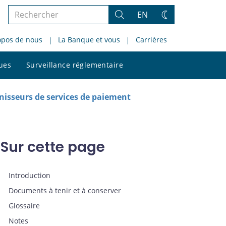
Rechercher
EN
Rechercher
Changez
dans
de
opos de nous
La Banque et vous
Carrières
le
thème
site
Rechercher
ques
Surveillance réglementaire
dans
le
site
rnisseurs de services de paiement
Sur cette page
Introduction
Documents à tenir et à conserver
Glossaire
Notes