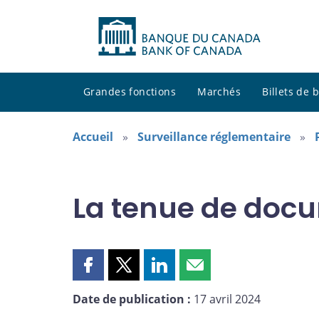
Grandes fonctions
Marchés
Billets de
Accueil
Surveillance réglementaire
La tenue de doc
Partager
Partager
Partager
Partager
cette
cette
cette
cette
Date de publication :
17 avril 2024
page
page
page
page