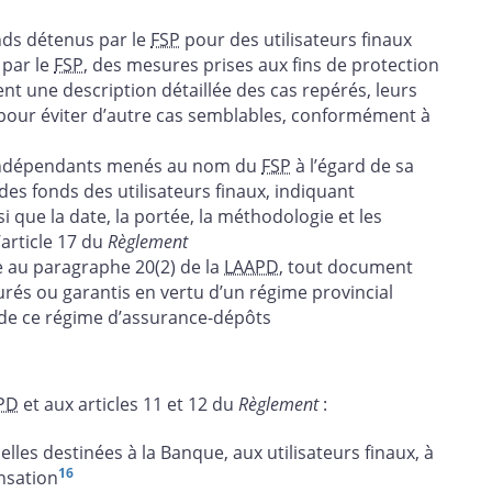
nds détenus par le
FSP
pour des utilisateurs finaux
 par le
FSP
, des mesures prises aux fins de protection
nt une description détaillée des cas repérés, leurs
pour éviter d’autre cas semblables, conformément à
indépendants menés au nom du
FSP
à l’égard de sa
es fonds des utilisateurs finaux, indiquant
que la date, la portée, la méthodologie et les
article 17 du
Règlement
e au paragraphe 20(2) de la
LAAPD
, tout document
rés ou garantis en vertu d’un régime provincial
 de ce régime d’assurance-dépôts
PD
et aux articles 11 et 12 du
Règlement
:
celles destinées à la Banque, aux utilisateurs finaux, à
16
nsation