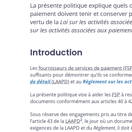
sur
sur
sur
par
La présente politique explique quels
Facebook
X
LinkedIn
courriel
paiement doivent tenir et conserver po
vertu de la
Loi sur les activités associ
sur les activités associées aux paiement
Introduction
Les
fournisseurs de services de paiement (FS
suffisants pour démontrer qu’ils se conforme
de détail
(LAAPD
) et au
Règlement sur les act
La présente politique vise à aider les
FSP
à res
documents conformément aux articles 40 à 
Sous réserve des engagements pris au titre de
2
l’article 43 de la
LAAPD
, le jour où un docum
exigences de la LAAPD et du
Règlement
, il do