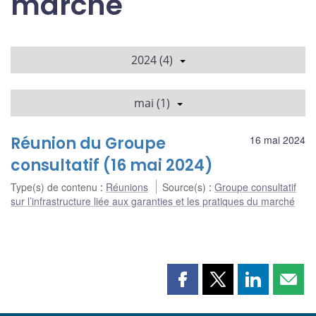
marché
2024 (4)
mai (1)
Réunion du Groupe
16 mai 2024
consultatif (16 mai 2024)
Type(s) de contenu
:
Réunions
Source(s)
:
Groupe consultatif
sur l’infrastructure liée aux garanties et les pratiques du marché
Partager
Partager
Partager
Part
cette
cette
cette
cette