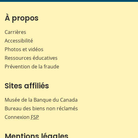
page
page
page
page
sur
sur
sur
par
Facebook
X
LinkedIn
courr
À propos
Carrières
Accessibilité
Photos et vidéos
Ressources éducatives
Prévention de la fraude
Sites affiliés
Musée de la Banque du Canada
Bureau des biens non réclamés
Connexion
FSP
Mentions légales