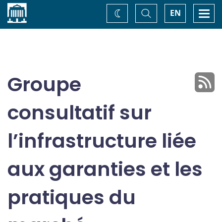
Accueil
Basculer
Togg
EN
Changez
la
navi
recherche
de
thème
Groupe
consultatif sur
l’infrastructure liée
aux garanties et les
pratiques du