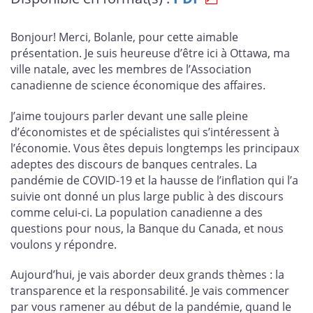
page
page
page
page
sur
sur
sur
par
Facebook
X
LinkedIn
courriel
Bonjour! Merci, Bolanle, pour cette aimable
présentation. Je suis heureuse d’être ici à Ottawa, ma
ville natale, avec les membres de l’Association
canadienne de science économique des affaires.
J’aime toujours parler devant une salle pleine
d’économistes et de spécialistes qui s’intéressent à
l’économie. Vous êtes depuis longtemps les principaux
adeptes des discours de banques centrales. La
pandémie de COVID-19 et la hausse de l’inflation qui l’a
suivie ont donné un plus large public à des discours
comme celui-ci. La population canadienne a des
questions pour nous, la Banque du Canada, et nous
voulons y répondre.
Aujourd’hui, je vais aborder deux grands thèmes : la
transparence et la responsabilité. Je vais commencer
par vous ramener au début de la pandémie, quand le