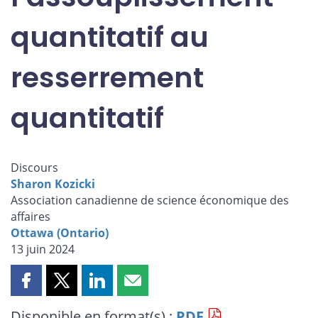
quantitatif au
resserrement
quantitatif
Discours
Sharon Kozicki
Association canadienne de science économique des
affaires
Ottawa (Ontario)
13 juin 2024
Partager
Partager
Partager
Partager
cette
cette
cette
cette
Disponible en format(s) :
PDF