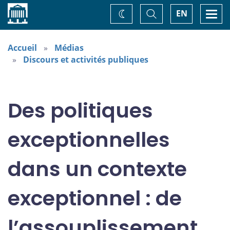
Accueil
Basculer
Togg
EN
Changez
la
navi
recherche
de
thème
Accueil
Médias
Discours et activités publiques
Des politiques
exceptionnelles
dans un contexte
exceptionnel : de
l’assouplissement