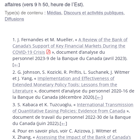
affaires (vers 9 h 50, heure de l’Est).
Type(s) de contenu
:
Médias
,
Discours et activités publiques
,
Diffusions
Notes
1. J. Fernandes et M. Mueller, «
A Review of the Bank of
Canada’s Support of Key Financial Markets During the
COVID-19 Crisis
», document d’analyse du
personnel 2023-9 de la Banque du Canada (avril 2023).
[
←
]
2. G. Johnson, S. Kozicki, R. Priftis, L. Suchanek, J. Witmer
et J. Yang, «
Implementation and Effectiveness of
Extended Monetary Policy Tools: Lessons from the
Literature
», document d’analyse du personnel 2020-16 de
la Banque du Canada (décembre 2020).[
←
]
3. S. Kabaca et K. Tuzcuoglu, «
International Transmission
of Quantitative Easing Policies: Evidence from Canada
»,
document de travail du personnel 2022-30 de la Banque
du Canada (juin 2022).[
←
]
4. Pour en savoir plus, voir C. Azizova, J. Witmer et
X. Zhang, «
Assessing the Impact of the Bank of Canada’s