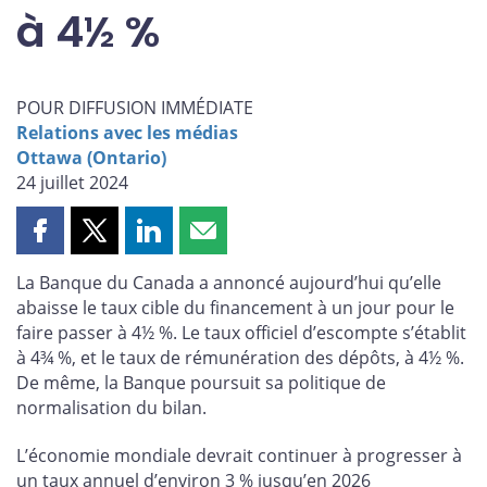
à 4½ %
POUR DIFFUSION IMMÉDIATE
Relations avec les médias
Ottawa (Ontario)
24 juillet 2024
Partager
Partager
Partager
Partager
cette
cette
cette
cette
La Banque du Canada a annoncé aujourd’hui qu’elle
page
page
page
page
abaisse le taux cible du financement à un jour pour le
sur
sur
sur
par
faire passer à 4½ %. Le taux officiel d’escompte s’établit
Facebook
X
LinkedIn
courriel
à 4¾ %, et le taux de rémunération des dépôts, à 4½ %.
De même, la Banque poursuit sa politique de
normalisation du bilan.
L’économie mondiale devrait continuer à progresser à
un taux annuel d’environ 3 % jusqu’en 2026