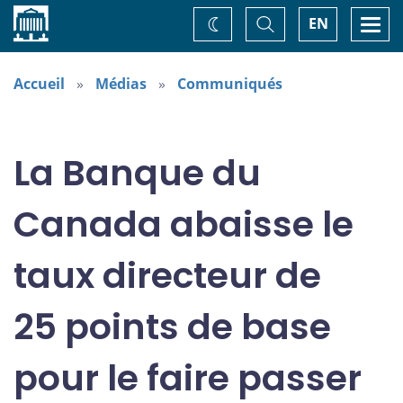
Accueil
Basculer
Togg
EN
Changez
la
navi
recherche
de
thème
Accueil
Médias
Communiqués
La Banque du
Canada abaisse le
taux directeur de
25 points de base
pour le faire passer