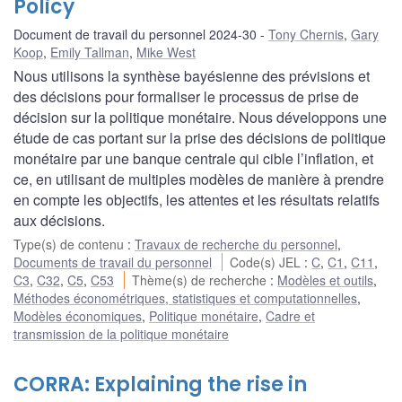
Policy
Document de travail du personnel 2024-30
Tony Chernis
,
Gary
Koop
,
Emily Tallman
,
Mike West
Nous utilisons la synthèse bayésienne des prévisions et
des décisions pour formaliser le processus de prise de
décision sur la politique monétaire. Nous développons une
étude de cas portant sur la prise des décisions de politique
monétaire par une banque centrale qui cible l’inflation, et
ce, en utilisant de multiples modèles de manière à prendre
en compte les objectifs, les attentes et les résultats relatifs
aux décisions.
Type(s) de contenu
:
Travaux de recherche du personnel
,
Documents de travail du personnel
Code(s) JEL
:
C
,
C1
,
C11
,
C3
,
C32
,
C5
,
C53
Thème(s) de recherche
:
Modèles et outils
,
Méthodes économétriques, statistiques et computationnelles
,
Modèles économiques
,
Politique monétaire
,
Cadre et
transmission de la politique monétaire
CORRA: Explaining the rise in