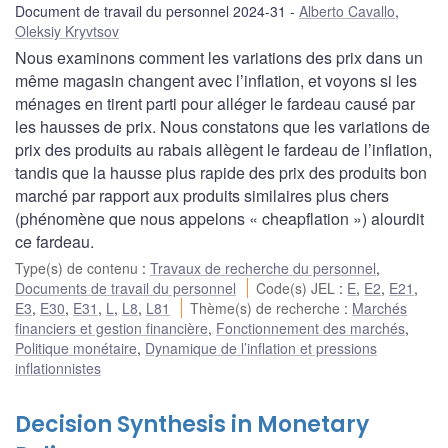
Document de travail du personnel 2024-31
Alberto Cavallo
,
Oleksiy Kryvtsov
Nous examinons comment les variations des prix dans un
même magasin changent avec l’inflation, et voyons si les
ménages en tirent parti pour alléger le fardeau causé par
les hausses de prix. Nous constatons que les variations de
prix des produits au rabais allègent le fardeau de l’inflation,
tandis que la hausse plus rapide des prix des produits bon
marché par rapport aux produits similaires plus chers
(phénomène que nous appelons « cheapflation ») alourdit
ce fardeau.
Type(s) de contenu
:
Travaux de recherche du personnel
,
Documents de travail du personnel
Code(s) JEL
:
E
,
E2
,
E21
,
E3
,
E30
,
E31
,
L
,
L8
,
L81
Thème(s) de recherche
:
Marchés
financiers et gestion financière
,
Fonctionnement des marchés
,
Politique monétaire
,
Dynamique de l’inflation et pressions
inflationnistes
Decision Synthesis in Monetary