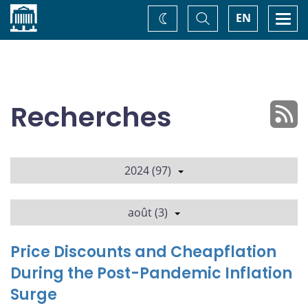
Accueil
Basculer
Togg
EN
Changez
la
navi
recherche
de
thème
Recherches
2024 (97)
août (3)
Price Discounts and Cheapflation
During the Post-Pandemic Inflation
Surge