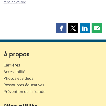
mise en œuvre
Partager
Partager
Partager
Part
cette
cette
cette
cette
page
page
page
page
sur
sur
sur
par
Facebook
X
LinkedIn
courr
À propos
Carrières
Accessibilité
Photos et vidéos
Ressources éducatives
Prévention de la fraude