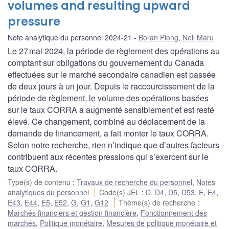
volumes and resulting upward
pressure
Note analytique du personnel 2024-21
Boran Plong
,
Neil Maru
Le 27 mai 2024, la période de règlement des opérations au
comptant sur obligations du gouvernement du Canada
effectuées sur le marché secondaire canadien est passée
de deux jours à un jour. Depuis le raccourcissement de la
période de règlement, le volume des opérations basées
sur le taux CORRA a augmenté sensiblement et est resté
élevé. Ce changement, combiné au déplacement de la
demande de financement, a fait monter le taux CORRA.
Selon notre recherche, rien n’indique que d’autres facteurs
contribuent aux récentes pressions qui s’exercent sur le
taux CORRA.
Type(s) de contenu
:
Travaux de recherche du personnel
,
Notes
analytiques du personnel
Code(s) JEL
:
D
,
D4
,
D5
,
D53
,
E
,
E4
,
E43
,
E44
,
E5
,
E52
,
G
,
G1
,
G12
Thème(s) de recherche
:
Marchés financiers et gestion financière
,
Fonctionnement des
marchés
,
Politique monétaire
,
Mesures de politique monétaire et