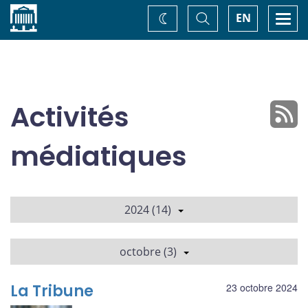
Accueil
Basculer
Togg
EN
Changez
la
navi
recherche
de
thème
Activités
médiatiques
2024 (14)
octobre (3)
La Tribune
23 octobre 2024