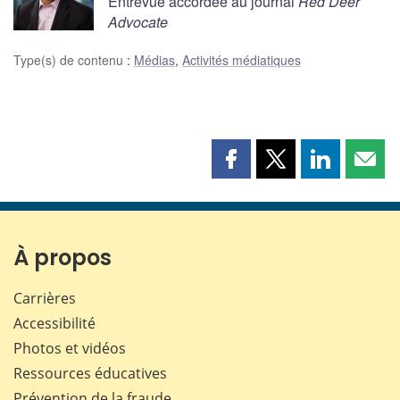
Entrevue accordée au journal
Red Deer
Advocate
Type(s) de contenu
:
Médias
,
Activités médiatiques
Partager
Partager
Partager
Part
cette
cette
cette
cette
page
page
page
page
sur
sur
sur
par
Facebook
X
LinkedIn
courr
À propos
Carrières
Accessibilité
Photos et vidéos
Ressources éducatives
Prévention de la fraude