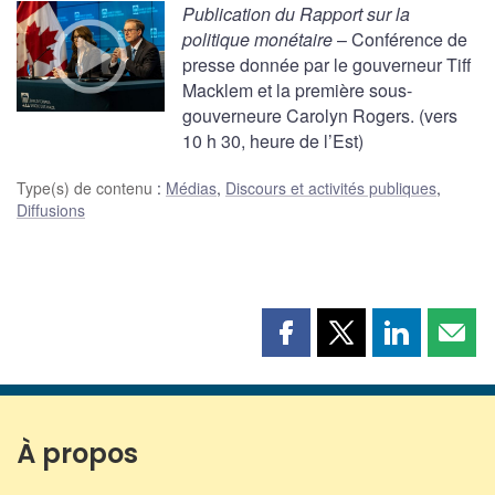
Publication du Rapport sur la
politique monétaire
– Conférence de
presse donnée par le gouverneur Tiff
Macklem et la première sous-
gouverneure Carolyn Rogers. (vers
10 h 30, heure de l’Est)
Type(s) de contenu
:
Médias
,
Discours et activités publiques
,
Diffusions
Partager
Partager
Partager
Part
cette
cette
cette
cette
page
page
page
page
sur
sur
sur
par
Facebook
X
LinkedIn
courr
À propos