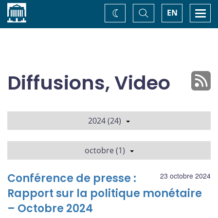
Accueil
Basculer
Togg
EN
Changez
la
navi
recherche
de
thème
Diffusions, Video
2024 (24)
octobre (1)
Conférence de presse :
23 octobre 2024
Rapport sur la politique monétaire
– Octobre 2024