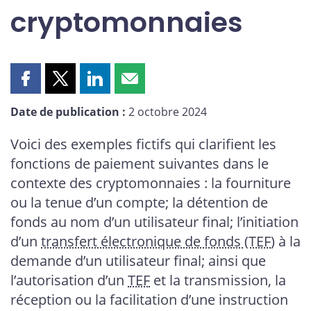
cryptomonnaies
Partager
Partager
Partager
Partager
cette
cette
cette
cette
Date de publication :
2 octobre 2024
page
page
page
page
sur
sur
sur
par
Voici des exemples fictifs qui clarifient les
Facebook
X
LinkedIn
courriel
fonctions de paiement suivantes dans le
contexte des cryptomonnaies : la fourniture
ou la tenue d’un compte; la détention de
fonds au nom d’un utilisateur final; l’initiation
d’un
transfert électronique de fonds (TEF
) à la
demande d’un utilisateur final; ainsi que
l’autorisation d’un
TEF
et la transmission, la
réception ou la facilitation d’une instruction