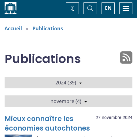
Accueil
Basculer
Togg
EN
Changez
la
navi
recherche
de
thème
Accueil
Publications
Publications
2024 (39)
novembre (4)
Mieux connaître les
27 novembre 2024
économies autochtones