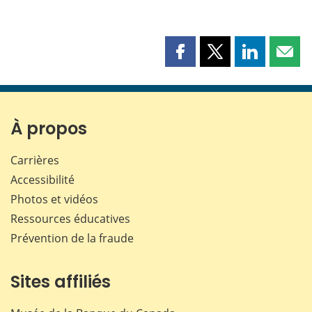
Partager
Partager
Partager
Part
cette
cette
cette
cette
page
page
page
page
sur
sur
sur
par
Facebook
X
LinkedIn
courr
À propos
Carrières
Accessibilité
Photos et vidéos
Ressources éducatives
Prévention de la fraude
Sites affiliés