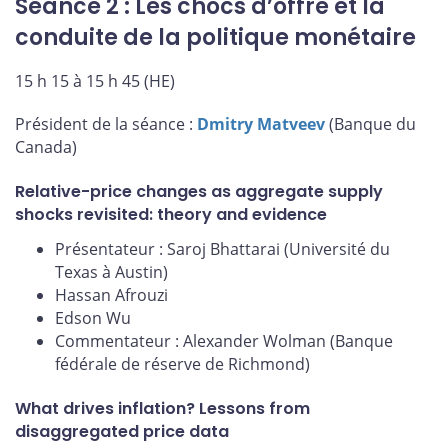
Séance 2 : Les chocs d’offre et la
conduite de la politique monétaire
15 h 15 à 15 h 45 (HE)
Président de la séance :
Dmitry Matveev
(Banque du
Canada)
Relative-price changes as aggregate supply
shocks revisited: theory and evidence
Présentateur : Saroj Bhattarai (Université du
Texas à Austin)
Hassan Afrouzi
Edson Wu
Commentateur : Alexander Wolman (Banque
fédérale de réserve de Richmond)
What drives inflation? Lessons from
disaggregated price data