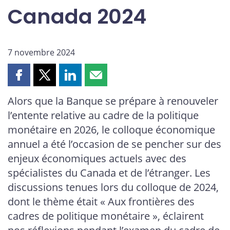
Canada 2024
7 novembre 2024
Partager
Partager
Partager
Partager
cette
cette
cette
cette
Alors que la Banque se prépare à renouveler
page
page
page
page
l’entente relative au cadre de la politique
sur
sur
sur
par
Facebook
X
LinkedIn
courriel
monétaire en 2026, le colloque économique
annuel a été l’occasion de se pencher sur des
enjeux économiques actuels avec des
spécialistes du Canada et de l’étranger. Les
discussions tenues lors du colloque de 2024,
dont le thème était « Aux frontières des
cadres de politique monétaire », éclairent