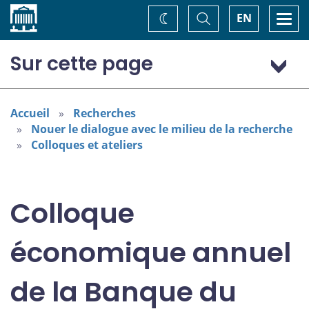
Accueil
Basculer
Togg
EN
Changez
la
navi
recherche
de
thème
Sur cette page
Programme : jeudi 7 novembre
Programme : vendredi 8 novembre
Accueil
Recherches
Nouer le dialogue avec le milieu de la recherche
Colloques et ateliers
Colloque
économique annuel
de la Banque du