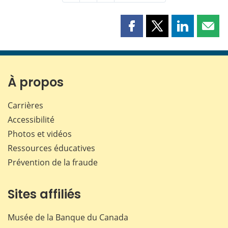
Partager
Partager
Partager
Part
cette
cette
cette
cette
page
page
page
page
sur
sur
sur
par
Facebook
X
LinkedIn
courr
À propos
Carrières
Accessibilité
Photos et vidéos
Ressources éducatives
Prévention de la fraude
Sites affiliés
Musée de la Banque du Canada