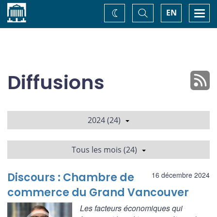
Accueil
Basculer
Togg
EN
Changez
la
navi
recherche
de
thème
Diffusions
2024 (24)
Tous les mois (24)
Discours : Chambre de
16 décembre 2024
commerce du Grand Vancouver
Les facteurs économiques qui