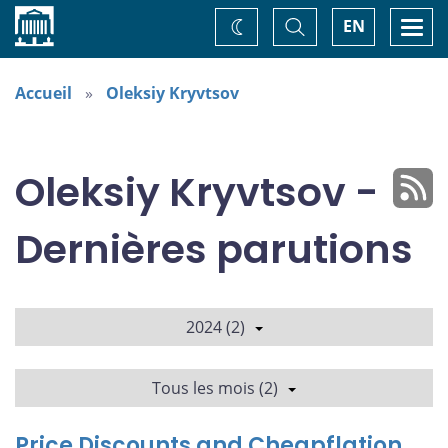
Accueil
Basculer
Togg
EN
Changez
la
navi
recherche
de
thème
Accueil
Oleksiy Kryvtsov
Oleksiy Kryvtsov -
Dernières parutions
2024 (2)
Tous les mois (2)
Price Discounts and Cheapflation