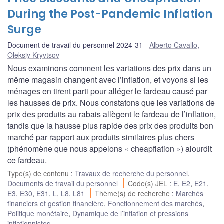
During the Post-Pandemic Inflation
Surge
Document de travail du personnel 2024-31
Alberto Cavallo
,
Oleksiy Kryvtsov
Nous examinons comment les variations des prix dans un
même magasin changent avec l’inflation, et voyons si les
ménages en tirent parti pour alléger le fardeau causé par
les hausses de prix. Nous constatons que les variations de
prix des produits au rabais allègent le fardeau de l’inflation,
tandis que la hausse plus rapide des prix des produits bon
marché par rapport aux produits similaires plus chers
(phénomène que nous appelons « cheapflation ») alourdit
ce fardeau.
Type(s) de contenu
:
Travaux de recherche du personnel
,
Documents de travail du personnel
Code(s) JEL
:
E
,
E2
,
E21
,
E3
,
E30
,
E31
,
L
,
L8
,
L81
Thème(s) de recherche
:
Marchés
financiers et gestion financière
,
Fonctionnement des marchés
,
Politique monétaire
,
Dynamique de l’inflation et pressions
inflationnistes