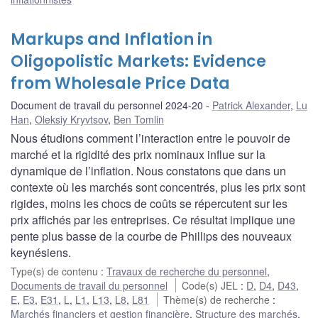
Markups and Inflation in
Oligopolistic Markets: Evidence
from Wholesale Price Data
Document de travail du personnel 2024-20
Patrick Alexander
,
Lu
Han
,
Oleksiy Kryvtsov
,
Ben Tomlin
Nous étudions comment l’interaction entre le pouvoir de
marché et la rigidité des prix nominaux influe sur la
dynamique de l’inflation. Nous constatons que dans un
contexte où les marchés sont concentrés, plus les prix sont
rigides, moins les chocs de coûts se répercutent sur les
prix affichés par les entreprises. Ce résultat implique une
pente plus basse de la courbe de Phillips des nouveaux
keynésiens.
Type(s) de contenu
:
Travaux de recherche du personnel
,
Documents de travail du personnel
Code(s) JEL
:
D
,
D4
,
D43
,
E
,
E3
,
E31
,
L
,
L1
,
L13
,
L8
,
L81
Thème(s) de recherche
:
Marchés financiers et gestion financière
,
Structure des marchés
,