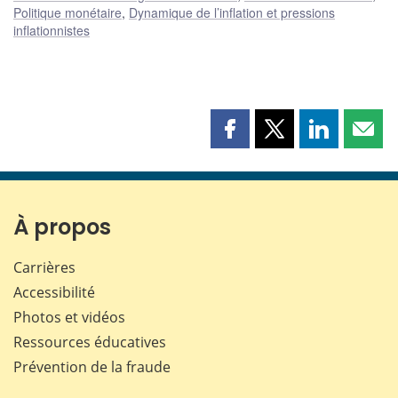
Politique monétaire
,
Dynamique de l’inflation et pressions
inflationnistes
Partager
Partager
Partager
Part
cette
cette
cette
cette
page
page
page
page
sur
sur
sur
par
Facebook
X
LinkedIn
courr
À propos
Carrières
Accessibilité
Photos et vidéos
Ressources éducatives
Prévention de la fraude